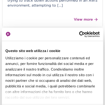
trying to track down actions performed in an AWS
environment, attempting to […]
View more
Extracting data from SAP in a plug-
and-play way with Amazon AppFlow
Questo sito web utilizza i cookie
Mehmed Dourmouch - 04 December 2024
Utilizziamo i cookie per personalizzare contenuti ed
In a world where data drives business innovation,
annunci, per fornire funzionalità dei social media e per
the ability to collect, organize, and analyze it
analizzare il nostro traffico. Condividiamo inoltre
efficiently is crucial. A […]
informazioni sul modo in cui utilizza il nostro sito con i
nostri partner che si occupano di analisi dei dati web,
View more
pubblicità e social media, i quali potrebbero combinarle
con altre informazioni che ha fornito loro o che hanno
raccolto dal suo utilizzo dei loro servizi.
Deep dive in Docker: Tips and Tricks to