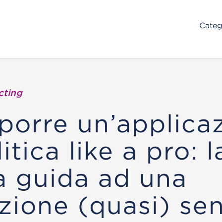
Categ
cting
orre un’applica
tica like a pro: l
a guida ad una
izione (quasi) se