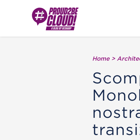
Home
>
Archite
Scomp
Monoli
nostr
trans