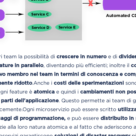
i team la possibilità di
e di
crescere in numero
divide
, diventando più efficienti; inoltre il
ature in parallelo
c
ovo membro nel team in termini di conoscenza e com
.
Anche i
sono
ente ridotto
costi delle sperimentazioni
ogni feature è
e quindi i
atomica
cambiamenti non po
. Questo permette ai team di 
parti dell'applicazione
ocemente.
Ogni microservizio può essere scritto
utilizz
e può essere
uaggi di programmazione,
distribuito i
zie alla loro natura atomica e al fatto che aderiscono 
roservizi garantiscono
pi
soluzioni di disaster recovery