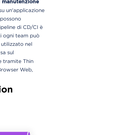
 di manutenzione
su un'applicazione
) possono
ipeline di CD/CI è
zi ogni team può
tilizzato nel
asa sul
e tramite Thin
 Browser Web,