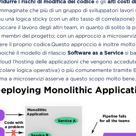
e gli
ridurre i rischi di modifica del codice
alti costi
Immaginate che più di un gruppo di sviluppatori lavori 
 su una logica sticky (con un alto tasso di correlazione
care il lavoro degli altri team, in quanto di solito la p
i i membri del progetto; con un approccio a microservi
re il proprio codice.
Questo approccio è inoltre molto u
ichè il modello di rilascio
si b
Software as a Service
Cloud l’hosting delle applicazioni che vengono accedut
ticolare logica operativa) o più comunemente tramite
ema a microservizi asserve a questo scopo molto bene.