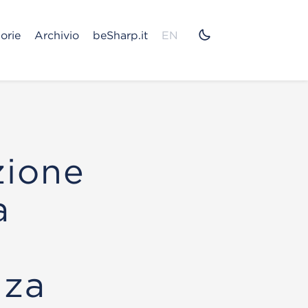
orie
Archivio
beSharp.it
EN
zione
a
nza