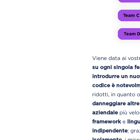
Viene data ai vostr
su ogni singola fe
introdurre un nu
codice è notevolm
ridotti, in quanto 
danneggiare altre 
più vel
aziendale
e
framework
ling
; gra
indipendente
, i mic
isolamento