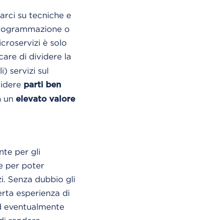
rci su tecniche e
 programmazione o
roservizi è solo
care di dividere la
) servizi sul
videre
parti ben
n un
elevato
valore
te per gli
e per poter
i.
Senza dubbio gli
rta esperienza di
d eventualmente