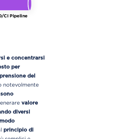
rsi e concentrarsi
osto per
prensione del
 notevolmente
ssono
generare
valore
ando diversi
n modo
al
principio di
ù semplici e