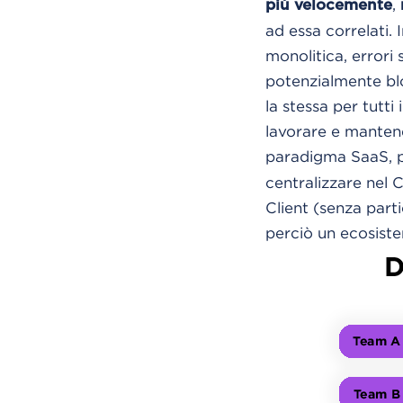
,
più velocemente
ad essa correlati.
monolitica, errori
potenzialmente bloc
la stessa per tutt
lavorare e mantene
paradigma SaaS, po
centralizzare nel 
Client (senza par
perciò un ecosist