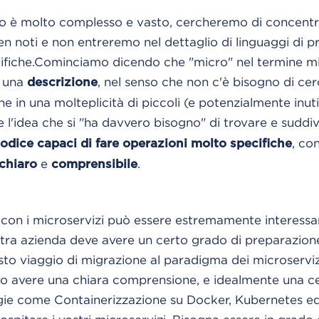
o è molto complesso e vasto, cercheremo di concentra
ben noti e non entreremo nel dettaglio di linguaggi di
ifiche.
Cominciamo dicendo che "micro" nel termine mic
 una
, nel senso che non c'è bisogno di cer
descrizione
e in una molteplicità di piccoli (e potenzialmente inutili
e l'idea che si "ha davvero bisogno" di trovare e suddi
, co
codice capaci di fare operazioni molto specifiche
e
.
chiaro
comprensibile
con i microservizi può essere estremamente interessan
ostra azienda deve avere un certo grado di preparazion
to viaggio di migrazione al paradigma dei microserviz
no avere una chiara comprensione, e idealmente una ce
ogie come Containerizzazione su Docker, Kubernetes e