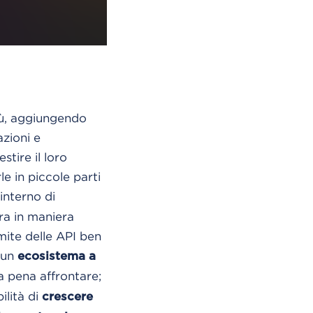
iù, aggiungendo
zioni e
stire il loro
e in piccole parti
’interno di
ra in maniera
mite delle API ben
 un
ecosistema a
 pena affrontare;
ilità di
crescere