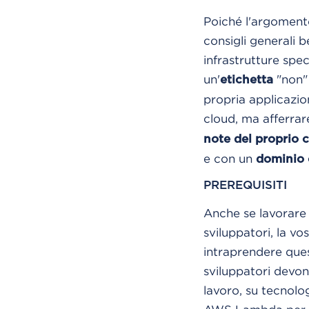
Poiché l'argoment
consigli generali 
infrastrutture spec
un'
"non"
etichetta
propria applicazion
cloud, ma afferrar
note del proprio 
e con un
dominio 
PREREQUISITI
Anche se lavorare 
sviluppatori, la v
intraprendere ques
sviluppatori devo
lavoro, su tecnol