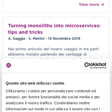
View more
Turning monoliths into microservices:
tips and tricks
A. Gaggia - S. Merlini - 15 Novembre 2019
Nel primo articolo del nostro viaggio in tre parti
abbiamo iniziato parlando dei vantaggi di
un’applicazione distribuita composta da
microservizi […]
View more
Questo sito web utilizza i cookie
Utilizziamo i cookie per personalizzare contenuti ed
annunci, per fornire funzionalità dei social media e per
Scomporre un’applicazione Monolitica
analizzare il nostro traffico. Condividiamo inoltre
like a pro: la nostra guida ad una
informazioni sul modo in cui utilizza il nostro sito con i