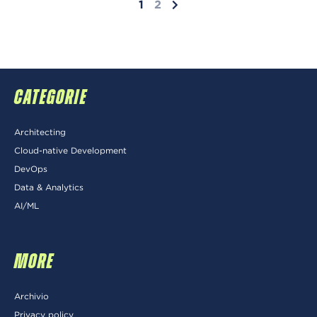
1
2
CATEGORIE
Architecting
Cloud-native Development
DevOps
Data & Analytics
AI/ML
MORE
Archivio
Privacy policy