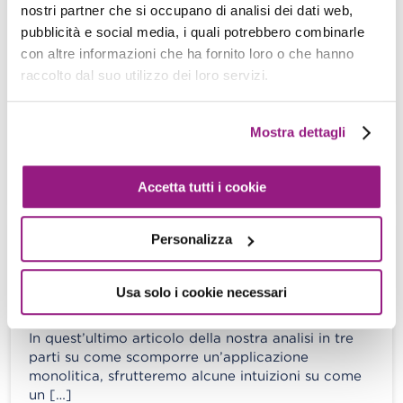
transizione (quasi) senza sforzo.
nostri partner che si occupano di analisi dei dati web,
A. Gaggia - S. Merlini - 31 Ottobre 2019
pubblicità e social media, i quali potrebbero combinarle
con altre informazioni che ha fornito loro o che hanno
INTRODUZIONE Man mano che le applicazioni
raccolto dal suo utilizzo dei loro servizi.
software tendono a crescere sempre di più,
aggiungendo nuove funzionalità, definendo
logiche sempre più […]
Mostra dettagli
View more
Accetta tutti i cookie
Personalizza
Come sfruttare al massimo i
microservizi
Usa solo i cookie necessari
A. Gaggia - S. Merlini - 21 Giugno 2019
In quest’ultimo articolo della nostra analisi in tre
parti su come scomporre un’applicazione
monolitica, sfrutteremo alcune intuizioni su come
un […]