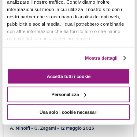
analizzare il nostro traffico. Condividiamo inoltre
informazioni sul modo in cui utilizza il nostro sito con i
Hands-on: strumentazione di AWS
nostri partner che si occupano di analisi dei dati web,
Lambda con AWS X-Ray per analisi e
pubblicità e social media, i quali potrebbero combinarle
debugging delle applicazioni
con altre informazioni che ha fornito loro o che hanno
Daniele Papa - 19 Gennaio 2024
raccolto dal suo utilizzo dei loro servizi.
Introduzione Lavorare con i microservizi presenta
molti vantaggi, ma presenta anche alcuni difetti.
Mostra dettagli
Uno di questi è senza dubbio il […]
Accetta tutti i cookie
View more
Personalizza
3 modi per disaccoppiare i tuoi
microservizi: code SQS, load balancing
Usa solo i cookie necessari
ELB e sistema di notifiche SNS
A. Minolfi - G. Zagami - 12 Maggio 2023