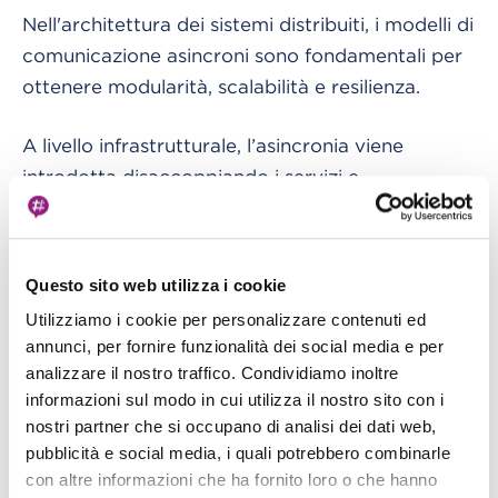
Nell'architettura dei sistemi distribuiti, i modelli di
comunicazione asincroni sono fondamentali per
ottenere modularità, scalabilità e resilienza.
A livello infrastrutturale, l’asincronia viene
introdotta disaccoppiando i servizi e
consentendo una comunicazione senza blocchi
tra di loro; l'intera soluzione acquisisce
robustezza e solitamente consente un graduale
Questo sito web utilizza i cookie
degrado che mette al riparo all'indisponibilità del
Utilizziamo i cookie per personalizzare contenuti ed
servizio.
annunci, per fornire funzionalità dei social media e per
analizzare il nostro traffico. Condividiamo inoltre
Una delle motivazioni principali alla base della
informazioni sul modo in cui utilizza il nostro sito con i
creazione di sistemi complessi utilizzando servizi
nostri partner che si occupano di analisi dei dati web,
disaccoppiati risiede in una miglior gestione della
pubblicità e social media, i quali potrebbero combinarle
con altre informazioni che ha fornito loro o che hanno
complessità. Suddividendo le applicazioni