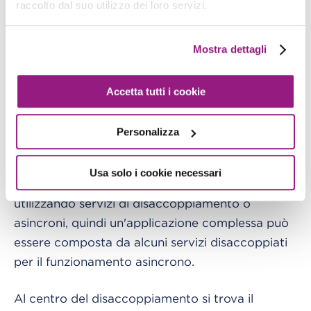
raccolto dal suo utilizzo dei loro servizi.
monolitiche in componenti più piccoli, possiamo
semplificare lo sviluppo, facilitare
Mostra dettagli
l'implementazione indipendente e promuovere
l'agilità in risposta ai requisiti in evoluzione.
Inoltre, i servizi di disaccoppiamento possono
Accetta tutti i cookie
ridurre il rischio di compromissione dell’integrità
del sistema complessivo.
Personalizza
Vale anche la pena notare che alcune
Usa solo i cookie necessari
funzionalità sono naturalmente meglio sviluppate
utilizzando servizi di disaccoppiamento o
asincroni, quindi un'applicazione complessa può
essere composta da alcuni servizi disaccoppiati
per il funzionamento asincrono.
Al centro del disaccoppiamento si trova il