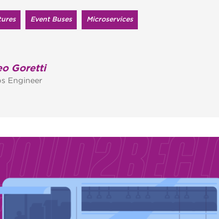
tures
Event Buses
Microservices
o Goretti
s Engineer