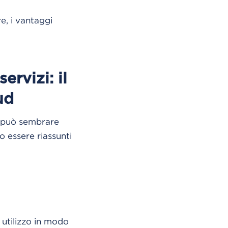
e, i vantaggi
rvizi: il
ud
i può sembrare
 essere riassunti
 utilizzo in modo