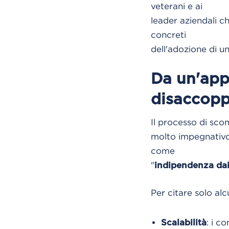
veterani e ai
leader aziendali c
concreti
dell'adozione di u
Da un'appl
disaccopp
Il processo di sco
molto impegnativo 
come
"
indipendenza da
Per citare solo alcu
: i c
Scalabilità