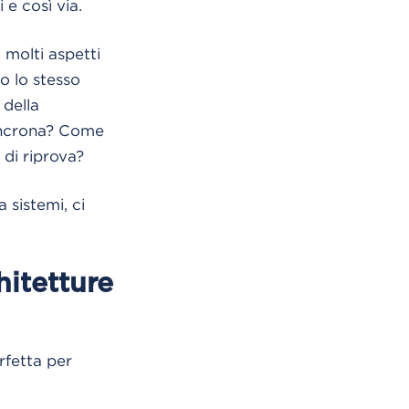
e così via.
molti aspetti
o lo stesso
 della
sincrona? Come
di riprova?
 sistemi, ci
hitetture
rfetta per