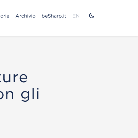
orie
Archivio
beSharp.it
EN
ture
n gli