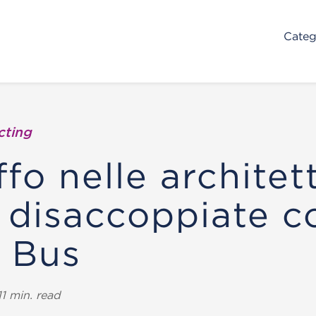
Categ
cting
ffo nelle architet
 disaccoppiate co
 Bus
1 min. read