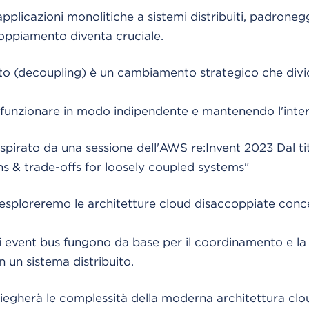
pplicazioni monolitiche a sistemi distribuiti, padronegg
coppiamento diventa cruciale.
to (decoupling) è un cambiamento strategico che divi
 funzionare in modo indipendente e mantenendo l'inter
ispirato da una sessione dell'AWS re:Invent 2023 Dal 
ns & trade-offs for loosely coupled systems"
 esploreremo le architetture cloud disaccoppiate conc
li event bus fungono da base per il coordinamento e l
in un sistema distribuito.
iegherà le complessità della moderna architettura clou