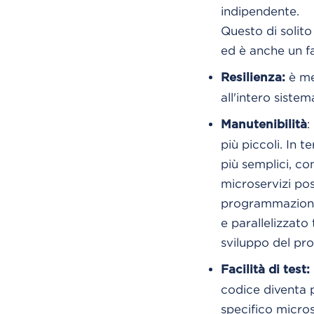
indipendente.
Questo di solito 
ed è anche un fat
è me
Resilienza:
all'intero siste
:
Manutenibilità
più piccoli. In 
più semplici, co
microservizi pos
programmazione e
e parallelizzat
sviluppo del pro
Facilità di test:
codice diventa p
specifico micro