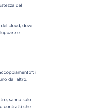
ustezza del
del cloud, dove
viluppare e
accoppiamento": i
o dall'altro,
tro; sanno solo
o contratti che