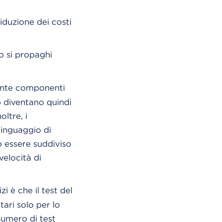
riduzione dei costi
o si propaghi
mente componenti
o diventano quindi
ltre, i
linguaggio di
ò essere suddiviso
elocità di
i è che il test del
tari solo per lo
numero di test