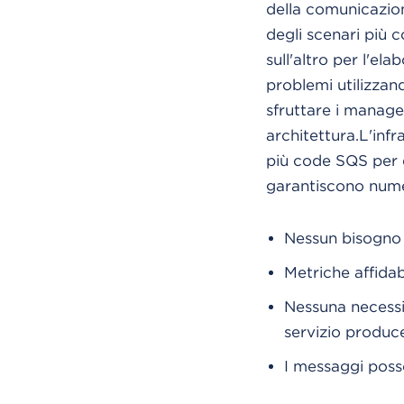
della comunicazion
degli scenari più 
sull'altro per l'el
problemi utilizza
sfruttare i managed
architettura.L'infr
più code SQS per 
garantiscono numer
Nessun bisogno d
Metriche affidabi
Nessuna necessi
servizio produce
I messaggi posso