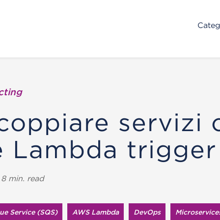
Categ
cting
coppiare servizi 
 Lambda trigger
8 min. read
e Service (SQS)
AWS Lambda
DevOps
Microservice