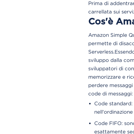
Prima di addentrar
carrellata sui ser
Cos'è Am
Amazon Simple Que
permette di disacco
Serverless.Essendo 
sviluppo dalla com
sviluppatori di con
memorizzare e ric
perdere messaggi e 
code di messaggi:
Code standard: 
nell'ordinazione
Code FIFO: sono
esattamente seco