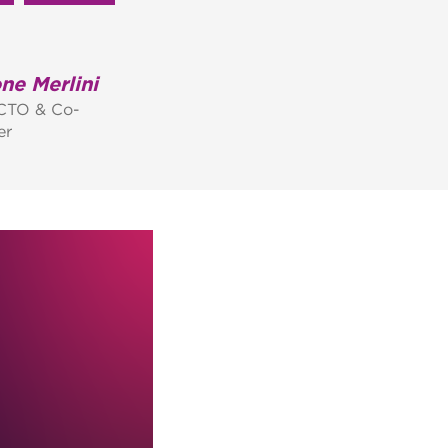
ne Merlini
CTO & Co-
er