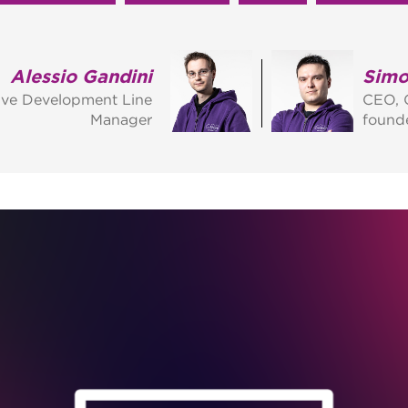
Alessio Gandini
Simo
ive Development Line
CEO, 
Manager
found