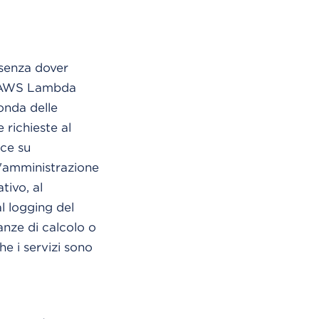
 senza dover
er.AWS Lambda
onda delle
richieste al
ice su
 l'amministrazione
tivo, al
l logging del
anze di calcolo o
he i servizi sono