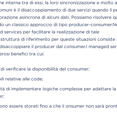
e interna tra di essi, la loro sincronizzazione e molto
comuni è il disaccoppiamento di due servizi quando il p
aborazione asincrona di alcuni dati. Possiamo risolvere q
ndo un classico approccio di tipo producer-consumer.N
 services per facilitare la realizzazione di tale
astruttura di riferimento per queste situazioni consiste n
disaccoppiare il producer dal consumer.I managed ser
osi benefici tra cui:
i verificare la disponibilità del consumer;
li relative alle code;
tà di implementare logiche complesse per adattare la
r;
no essere storati fino a che il onsumer non sarà pronto 