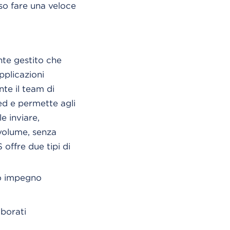
so fare una veloce
te gestito che
pplicazioni
nte il team di
ed e permette agli
e inviare,
volume, senza
 offre due tipi di
mo impegno
borati