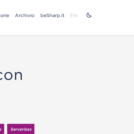
orie
Archivio
beSharp.it
EN
con
s
Serverless