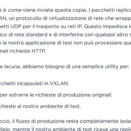
le è
come
viene inviata questa copia. I pacchetti replic
AN, un protocollo di virtualizzazione di rete che wrap
chetti UDP per il trasporto su reti IP. Questo impedisce 
ico di rete standard e di interferire con qualsiasi altro 
e la nostra applicazione di test non può processare qu
li richieste HTTP.
 lacuna, abbiamo bisogno di una semplice utility per:
cchetti incapsulati in VXLAN.
per estrarre le richieste di produzione originali.
chieste al nostro ambiente di test.
io, il flusso di produzione resta completamente isola
llelo, mentre il nostro ambiente di test riceve una repl