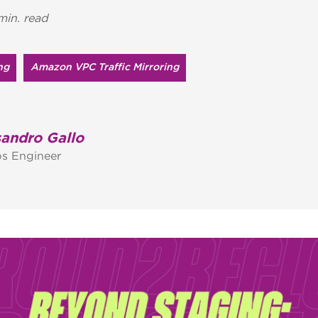
min. read
ng
Amazon VPC Traffic Mirroring
sandro Gallo
s Engineer