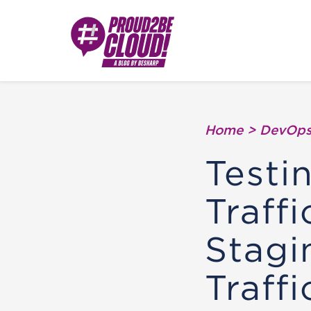
Home
>
DevOp
Testi
Traffi
Stag
Traffi