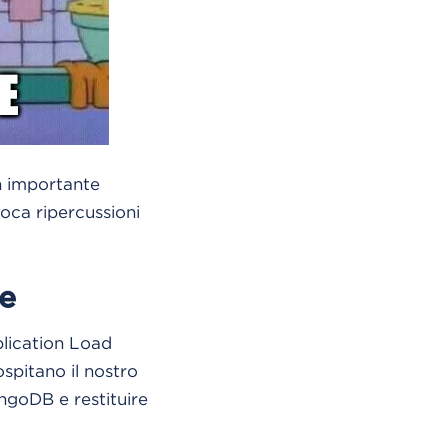
n importante
voca ripercussioni
ne
lication Load
ospitano il nostro
ngoDB e restituire