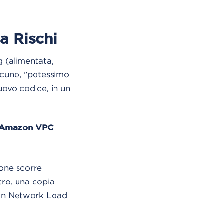
a Rischi
g (alimentata,
lcuno, "potessimo
uovo codice, in un
Amazon VPC
ione scorre
tro, una copia
e un Network Load