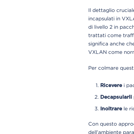
Il dettaglio crucia
incapsulati in VXL
di livello 2 in pac
trattati come traff
significa anche ch
VXLAN come norma
Per colmare questa
i pa
Ricevere
Decapsularli
le ri
Inoltrare
Con questo approcc
dell’ambiente para