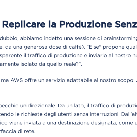
 Replicare la Produzione Senz
 dubbio, abbiamo indetto una sessione di brainstormin
e, da una generosa dose di caffè). "E se" propone qua
parente il traffico di produzione e inviarlo al nostro n
mente isolato da quello reale?".
 ma AWS offre un servizio adattabile al nostro scopo:
cchio unidirezionale. Da un lato, il traffico di produz
do le richieste degli utenti senza interruzioni. Dall'al
ffico viene inviata a una destinazione designata, com
faccia di rete.