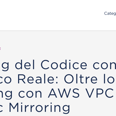
Categ
s
ng del Codice co
co Reale: Oltre lo
ing con AWS VPC
c Mirroring