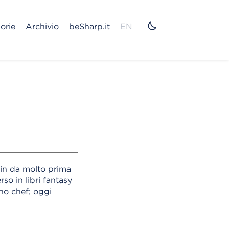
orie
Archivio
beSharp.it
EN
in da molto prima
so in libri fantasy
no chef; oggi