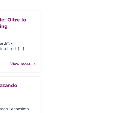
e: Oltre lo
ing
erdi”, gli
no i test […]
View more
lizzando
ecco l’ennesimo