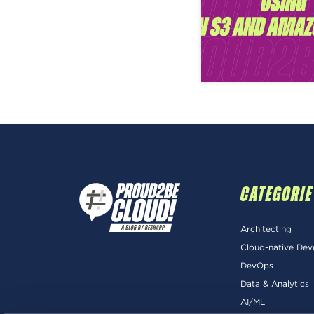
CATEGORIE
Architecting
Cloud-native De
DevOps
Data & Analytics
AI/ML