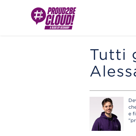
Tutti 
Aless
De
che
e f
"pr