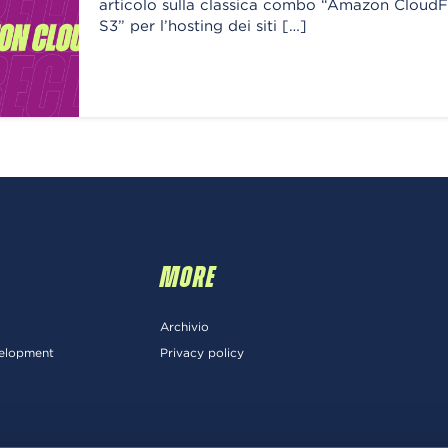
articolo sulla classica combo “Amazon Cloud
S3” per l’hosting dei siti […]
MORE
Archivio
velopment
Privacy policy