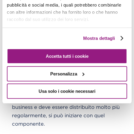
pubblicità e social media, i quali potrebbero combinarle
Nessun accoppiamento forte con il resto del
con altre informazioni che ha fornito loro o che hanno
vostro codice applicativo.
raccolto dal suo utilizzo dei loro servizi.
Inoltre:
Mostra dettagli
Un componente che ha una buona copertura
lato testing e poco o nessun debito tecnico ad
Accetta tutti i cookie
esso associato, è un buon candidato (se la
logica del dominio è sufficientemente chiara).
Personalizza
Se un componente ha requisiti di scalabilità,
sceglietelo.
Usa solo i cookie necessari
Se c'è un componente che ha forti esigenze di
business e deve essere distribuito molto più
regolarmente, si può iniziare con quel
componente.