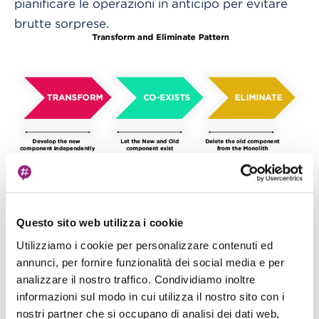
pianificare le operazioni in anticipo per evitare
brutte sorprese.
Per iniziare ad estrarre gli elementi fondamentali
della vostra logica di business, soprattutto se
siete nuovi a questo modello di sviluppo,
scegliete quelli che hanno:
Questo sito web utilizza i cookie
Un dominio chiaro, un ambito preciso.
Utilizziamo i cookie per personalizzare contenuti ed
annunci, per fornire funzionalità dei social media e per
Nessun tipo di base dati o una base dati che
analizzare il nostro traffico. Condividiamo inoltre
può essere facilmente isolata ed essere resa
informazioni sul modo in cui utilizza il nostro sito con i
indipendente.
nostri partner che si occupano di analisi dei dati web,