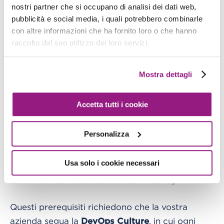
eventualmente AWS Lambda per ospitare i
nostri partner che si occupano di analisi dei dati web,
vostri microservizi.
pubblicità e social media, i quali potrebbero combinarle
con altre informazioni che ha fornito loro o che hanno
Bisogna essere in grado di rendere operativo un
raccolto dal suo utilizzo dei loro servizi.
servizio nel minor tempo possibile, in modo da
poter definire le pipeline di
Continuous
Mostra dettagli
e
.
Deployment
Continuous Integration
Accetta tutti i cookie
Infine è necessario essere in grado di fornire
strumenti di monitoraggio adeguati per
Personalizza
ispezionare rapidamente il vostro ecosistema a
microservizi (in AWS, ad esempio, un uso
Usa solo i cookie necessari
intensivo di strumenti come X-Ray, CloudWatch,
CloudTrail ed ElasticSearch con Kibana).
Questi prerequisiti richiedono che la vostra
azienda segua la
, in cui ogni
DevOps Culture