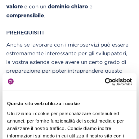
e con un
e
valore
dominio chiaro
.
comprensibile
PREREQUISITI
Anche se lavorare con i microservizi può essere
estremamente interessante per gli sviluppatori,
la vostra azienda deve avere un certo grado di
preparazione per poter intraprendere questo
viaggio di migrazione al paradigma dei
microservizi.
Questo sito web utilizza i cookie
Senza dubbio gli sviluppatori devono avere una
chiara comprensione, e idealmente una certa
Utilizziamo i cookie per personalizzare contenuti ed
annunci, per fornire funzionalità dei social media e per
esperienza di lavoro, su tecnologie come
analizzare il nostro traffico. Condividiamo inoltre
Containerizzazione su Docker, Kubernetes ed
informazioni sul modo in cui utilizza il nostro sito con i