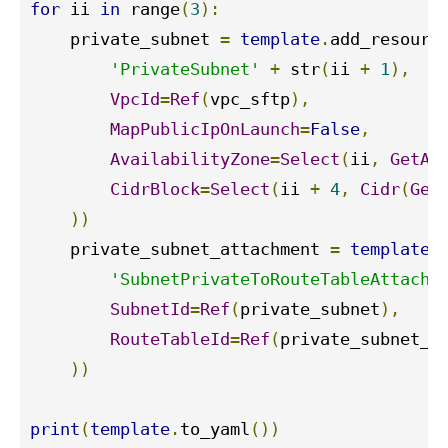
for
 ii 
in
 range
(
3
):
    private_subnet 
=
template
.
add_resourc
'PrivateSubnet'
+
 str
(
ii 
+
1
),
VpcId
=
Ref
(
vpc_sftp
),
MapPublicIpOnLaunch
=
False
,
AvailabilityZone
=
Select
(
ii
,
GetAZ
CidrBlock
=
Select
(
ii 
+
4
,
Cidr
(
Get
))
    private_subnet_attachment 
=
template
.
'SubnetPrivateToRouteTableAttachm
SubnetId
=
Ref
(
private_subnet
),
RouteTableId
=
Ref
(
private_subnet_r
))
print
(
template
.
to_yaml
())