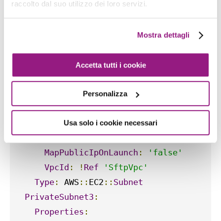
AvailabilityZone
:
!
Select
raccolto dal suo utilizzo dei loro servizi.
-
1
-
!
GetAZs
Mostra dettagli
Ref
:
 AWS
::
Region
CidrBlock
:
!
Select
Accetta tutti i cookie
-
5
-
!
Cidr
Personalizza
-
!
GetAtt
'SftpVpc.CidrBlock'
-
16
Usa solo i cookie necessari
-
8
MapPublicIpOnLaunch
:
'false'
VpcId
:
!
Ref
'SftpVpc'
Type
:
 AWS
::
EC2
::
Subnet
PrivateSubnet3
:
Properties
: