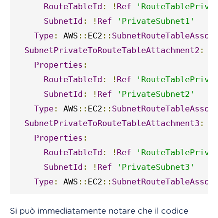
RouteTableId
:
!
Ref
'RouteTablePriva
SubnetId
:
!
Ref
'PrivateSubnet1'
Type
:
 AWS
::
EC2
::
SubnetRouteTableAssoc
SubnetPrivateToRouteTableAttachment2
:
Properties
:
RouteTableId
:
!
Ref
'RouteTablePriva
SubnetId
:
!
Ref
'PrivateSubnet2'
Type
:
 AWS
::
EC2
::
SubnetRouteTableAssoc
SubnetPrivateToRouteTableAttachment3
:
Properties
:
RouteTableId
:
!
Ref
'RouteTablePriva
SubnetId
:
!
Ref
'PrivateSubnet3'
Type
:
 AWS
::
EC2
::
SubnetRouteTableAssoc
Si può immediatamente notare che il codice