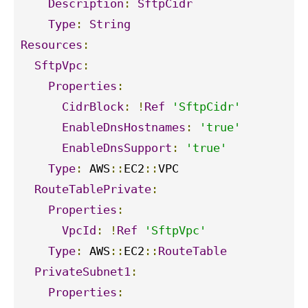
Description
:
SftpCidr
Type
:
String
Resources
:
SftpVpc
:
Properties
:
CidrBlock
:
!
Ref
'SftpCidr'
EnableDnsHostnames
:
'true'
EnableDnsSupport
:
'true'
Type
:
 AWS
::
EC2
::
VPC

RouteTablePrivate
:
Properties
:
VpcId
:
!
Ref
'SftpVpc'
Type
:
 AWS
::
EC2
::
RouteTable
PrivateSubnet1
:
Properties
: