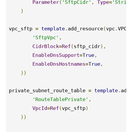
Parameter
(
'SftpCidr'
,
Type
=
'Strin
)
vpc_sftp 
=
template
.
add_resource
(
vpc
.
VPC
(
'SftpVpc'
,
CidrBlock
=
Ref
(
sftp_cidr
),
EnableDnsSupport
=
True
,
EnableDnsHostnames
=
True
,
))
private_subnet_route_table 
=
template
.
add
'RouteTablePrivate'
,
VpcId
=
Ref
(
vpc_sftp
)
))