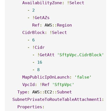
AvailabilityZone
:
!
Select
-
2
-
!
GetAZs
Ref
:
 AWS
::
Region
CidrBlock
:
!
Select
-
6
-
!
Cidr
-
!
GetAtt
'SftpVpc.CidrBlock'
-
16
-
8
MapPublicIpOnLaunch
:
'false'
VpcId
:
!
Ref
'SftpVpc'
Type
:
 AWS
::
EC2
::
Subnet
SubnetPrivateToRouteTableAttachment1
:
Properties
: