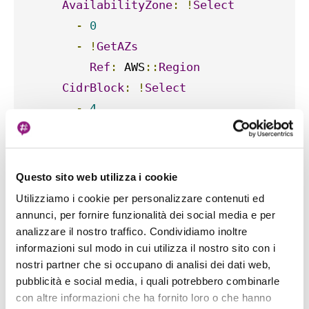
AvailabilityZone
:
!
Select
-
0
-
!
GetAZs
Ref
:
 AWS
::
Region
CidrBlock
:
!
Select
-
4
-
!
Cidr
-
!
GetAtt
'SftpVpc.CidrBlock'
-
16
Questo sito web utilizza i cookie
-
8
Utilizziamo i cookie per personalizzare contenuti ed
MapPublicIpOnLaunch
:
'false'
annunci, per fornire funzionalità dei social media e per
VpcId
:
!
Ref
'SftpVpc'
analizzare il nostro traffico. Condividiamo inoltre
informazioni sul modo in cui utilizza il nostro sito con i
Type
:
 AWS
::
EC2
::
Subnet
nostri partner che si occupano di analisi dei dati web,
PrivateSubnet2
:
pubblicità e social media, i quali potrebbero combinarle
Properties
:
con altre informazioni che ha fornito loro o che hanno