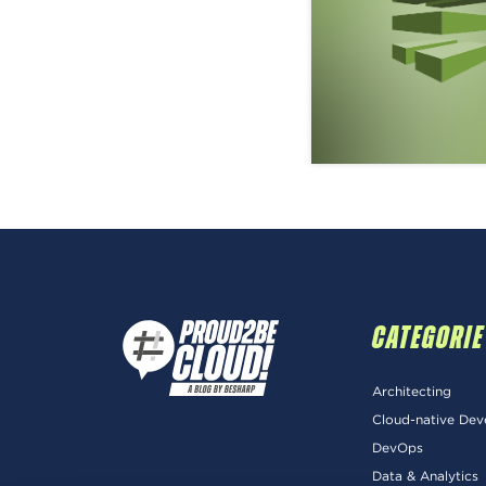
CATEGORIE
Architecting
Cloud-native De
DevOps
Data & Analytics