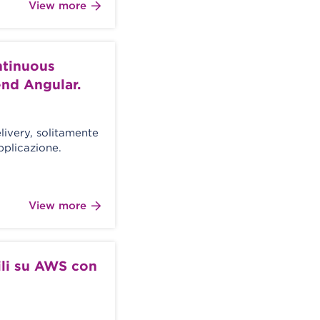
View more
ntinuous
end Angular.
livery, solitamente
pplicazione.
View more
ili su AWS con