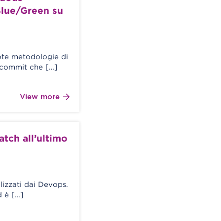
Blue/Green su
ote metodologie di
i commit che […]
View more
tch all’ultimo
lizzati dai Devops.
d è […]