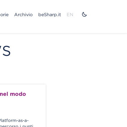
orie
Archivio
beSharp.it
EN
WS
 nel modo
Platform-as-a-
percorso i punti