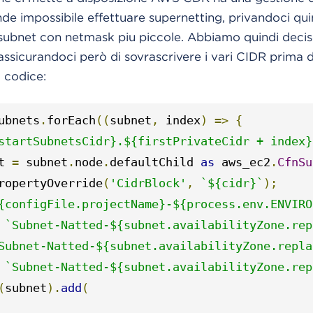
de impossibile effettuare supernetting, privandoci quin
subnet con netmask piu piccole. Abbiamo quindi deciso
assicurandoci però di sovrascrivere i vari CIDR prima 
 codice:
ubnets
.
forEach
((
subnet
,
 index
)
=>
{
startSubnetsCidr}.${firstPrivateCidr + index}
t 
=
 subnet
.
node
.
defaultChild 
as
 aws_ec2
.
CfnSu
ropertyOverride
(
'CidrBlock'
,
`${cidr}`
);
{configFile.projectName}-${process.env.ENVIRO
`Subnet-Natted-${subnet.availabilityZone.rep
Subnet-Natted-${subnet.availabilityZone.repla
`Subnet-Natted-${subnet.availabilityZone.rep
(
subnet
).
add
(