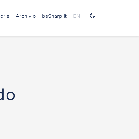
orie
Archivio
beSharp.it
EN
do