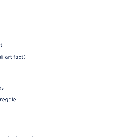
t
i artifact)
ps
 regole