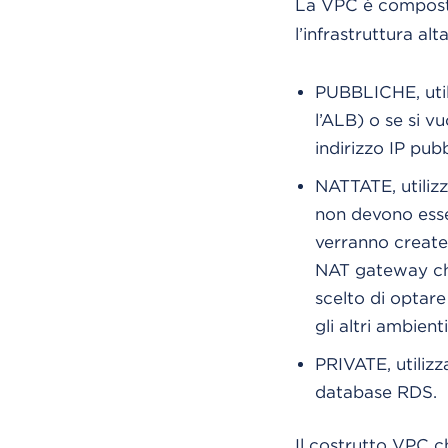
La VPC è compos
l’infrastruttura al
PUBBLICHE, utili
l’ALB) o se si v
indirizzo IP pub
NATTATE, utilizz
non devono esse
verranno create
NAT gateway che
scelto di optare
gli altri ambien
PRIVATE, utilizz
database RDS.
Il costrutto VPC 