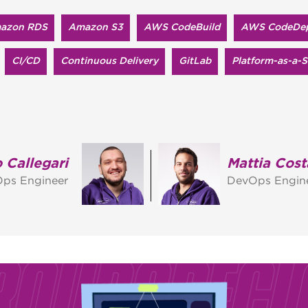
azon RDS
Amazon S3
AWS CodeBuild
AWS CodeDep
CI/CD
Continuous Delivery
GitLab
Platform-as-a-S
 Callegari
Mattia Cos
ps Engineer
DevOps Engin