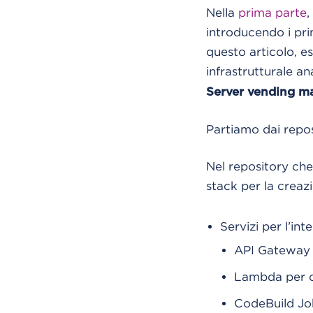
Nella
prima parte
,
introducendo i pri
questo articolo, e
infrastrutturale an
Server vending m
Partiamo dai repos
Nel repository ch
stack per la creazi
Servizi per l’in
API Gateway 
Lambda per cr
CodeBuild Job 