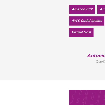
Amazon EC2
Am
AWS CodePipeline
Virtual Host
Antonio
DevO