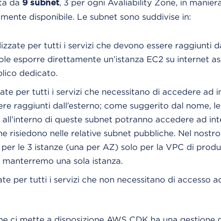
ta da
, 3 per ogni Avaliability Zone, in manier
9 subnet
tamente disponibile. Le subnet sono suddivise in:
zzate per tutti i servizi che devono essere raggiunti d
uole esporre direttamente un’istanza EC2 su internet 
blico dedicato.
ate per tutti i servizi che necessitano di accedere ad 
re raggiunti dall’esterno; come suggerito dal nome, le
 all’interno di queste subnet potranno accedere ad int
 risiedono nelle relative subnet pubbliche. Nel nostr
 per le 3 istanze (una per AZ) solo per la VPC di prod
ti manterremo una sola istanza.
ate per tutti i servizi che non necessitano di accesso 
che ci mette a disposizione AWS CDK ha una gestione 