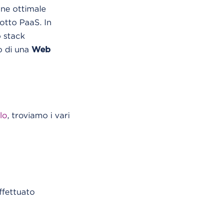
one ottimale
dotto PaaS. In
o stack
to di una
Web
lo
, troviamo i vari
ffettuato