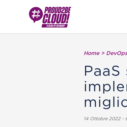
Home
>
DevOp
PaaS
imple
miglio
14 Ottobre 2022 - 