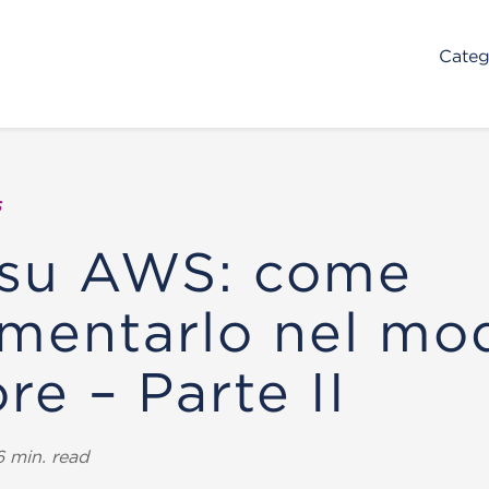
Categ
s
 su AWS: come
mentarlo nel mo
re – Parte II
6 min. read