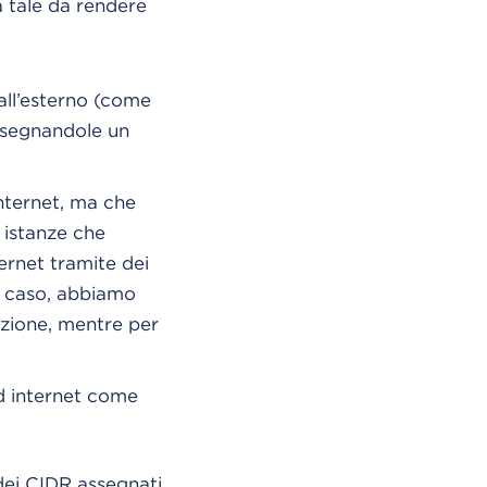
a tale da rendere
all’esterno (come
assegnandole un
internet, ma che
 istanze che
ernet tramite dei
o caso, abbiamo
uzione, mentre per
ad internet come
dei CIDR assegnati