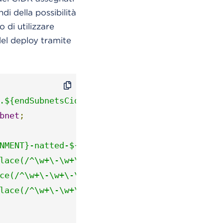
di della possibilità
 di utilizzare
del deploy tramite
.${endSubnetsCidr}`
bnet
;
NMENT}-natted-${subnet.availabilityZone.repl
lace(/^\w+\-\w+\-\d/,'').toUpperCase()}-${pr
ce(/^\w+\-\w+\-\d/,'').toUpperCase()}-${proc
lace(/^\w+\-\w+\-\d/,'').toUpperCase()}-${pr