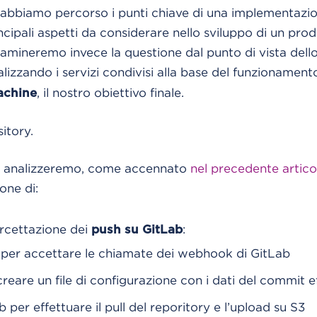
 abbiamo percorso i punti chiave di una implementazi
ncipali aspetti da considerare nello sviluppo di un pro
samineremo invece la questione dal punto di vista dell
alizzando i servizi condivisi alla base del funzionamen
, il nostro obiettivo finale.
achine
itory.
e analizzeremo, come accennato
nel precedente artico
one di:
tercettazione dei
:
push su GitLab
per accettare le chiamate dei webhook di GitLab
eare un file di configurazione con i dati del commit e
per effettuare il pull del reporitory e l’upload su S3