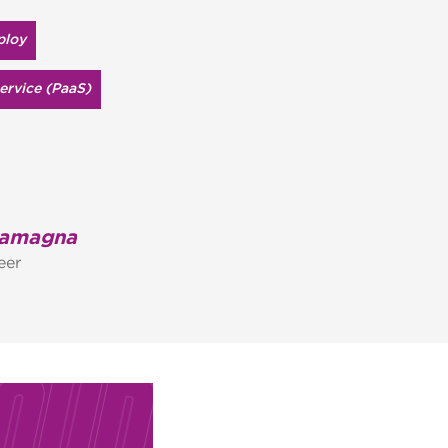
loy
ervice (PaaS)
tamagna
eer