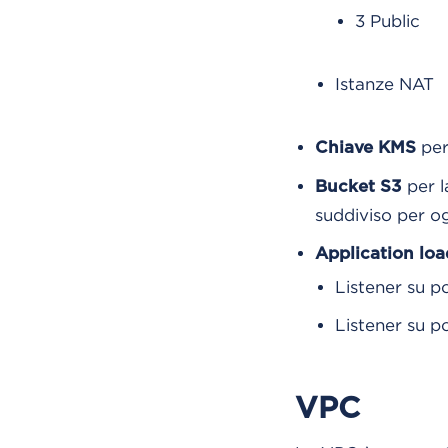
3 Public
Istanze NAT
per
Chiave KMS
per la
Bucket S3
suddiviso per o
Application loa
Listener su p
Listener su p
VPC