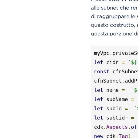
alle subnet che ren
di raggruppare le 
questo costrutto, 
questa porzione di
myVpc
.
privateS
let
 cidr 
=
`${
const
 cfnSubne
cfnSubnet
.
addP
let
 name 
=
`$
let
 subName 
=
let
 subId 
=
`
let
 subCidr 
=
cdk
.
Aspects
.
of
new
 cdk
.
Tag
(