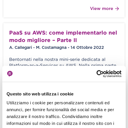
View more
PaaS su AWS: come implementarlo nel
modo migliore – Parte II
A. Callegari - M. Costamagna - 14 Ottobre 2022
Bentornati nella nostra mini-serie dedicata al
Platform-as-a-Services su AWS. Nella prima parte,
abbiamo percorso i punti chiave di una
implementazione […]
Questo sito web utilizza i cookie
View more
Utilizziamo i cookie per personalizzare contenuti ed
annunci, per fornire funzionalità dei social media e per
analizzare il nostro traffico. Condividiamo inoltre
PaaS su AWS: come implementarlo nel
informazioni sul modo in cui utilizza il nostro sito con i
modo migliore