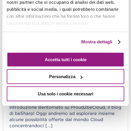
nostri partner che si occupano di analisi dei dati web,
A. Callegari - M. Costamagna - 16 Settembre 2022
pubblicità e social media, i quali potrebbero combinarle
con altre informazioni che ha fornito loro o che hanno
Introduzione Grazie agli strumenti offerti dai cloud
raccolto dal suo utilizzo dei loro servizi.
provider, negli ultimi anni, sono diventati popolari
molti prodotti PaaS, ovvero servizi che […]
Mostra dettagli
View more
Accetta tutti i cookie
Costruire applicazioni Serverless in
Personalizza
Deno con Lambda Custom Runtime &
CDK
Usa solo i cookie necessari
A. Bertini - A. Casadei - 02 Settembre 2022
Introduzione Bentornato su Proud2beCloud, il blog
di beSharp! Oggi andremo ad esplorare insieme
alcune possibilità offerte dal mondo Cloud
concentrandoci […]