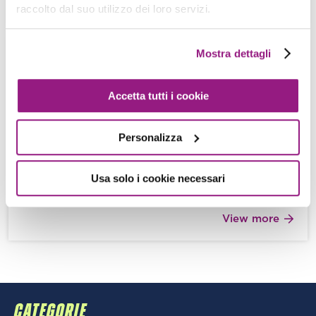
View more
raccolto dal suo utilizzo dei loro servizi.
Mostra dettagli
Autoscaling like a pro: come utilizzare
gli Auto Scaling Lifecycle Hooks di
Accetta tutti i cookie
EC2.
E. Villa - S. Merlini - 04 Ottobre 2019
Personalizza
Vi è mai capitato di dover indagare le cause di un
arresto inaspettato di un’istanza EC2 appartenente
ad un Auto […]
Usa solo i cookie necessari
View more
CATEGORIE