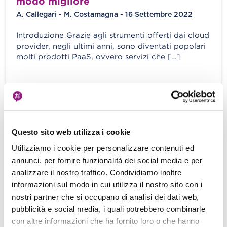
modo migliore
A. Callegari - M. Costamagna - 16 Settembre 2022
Introduzione Grazie agli strumenti offerti dai cloud
provider, negli ultimi anni, sono diventati popolari
molti prodotti PaaS, ovvero servizi che […]
View more
Nuove istanze AWS EC2 Mac: CI/CD
Questo sito web utilizza i cookie
come banco di prova
Utilizziamo i cookie per personalizzare contenuti ed
Eric Villa - 08 Gennaio 2021
annunci, per fornire funzionalità dei social media e per
analizzare il nostro traffico. Condividiamo inoltre
Durante l’ultimo AWS re:Invent, AWS ha fatto uno
informazioni sul modo in cui utilizza il nostro sito con i
degli annunci più discussi, e questo — almeno sulla
nostri partner che si occupano di analisi dei dati web,
carta — lascia […]
pubblicità e social media, i quali potrebbero combinarle
con altre informazioni che ha fornito loro o che hanno