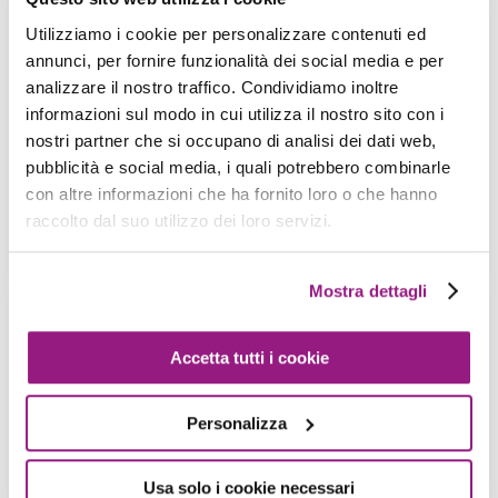
Come creare CI/CD Pipeline flessibili
Utilizziamo i cookie per personalizzare contenuti ed
su AWS con Fargate e SQS
annunci, per fornire funzionalità dei social media e per
M. Moroni - S. Merlini - 17 Maggio 2019
analizzare il nostro traffico. Condividiamo inoltre
informazioni sul modo in cui utilizza il nostro sito con i
L’utilizzo di Pipeline per il deploy automatico del
nostri partner che si occupano di analisi dei dati web,
codice è ormai una feature quasi imprescindibile
pubblicità e social media, i quali potrebbero combinarle
di ogni progetto di sviluppo […]
con altre informazioni che ha fornito loro o che hanno
raccolto dal suo utilizzo dei loro servizi.
View more
Mostra dettagli
AWS CloudFormation: i primi 5 motivi
Accetta tutti i cookie
per non usarlo
A. Gandini - S. Merlini - 03 Maggio 2019
Personalizza
Come sopravvivere alle più comuni trappole ed
ottenere il meglio dal servizio, senza troppi mal di
testa. A chi non […]
Usa solo i cookie necessari