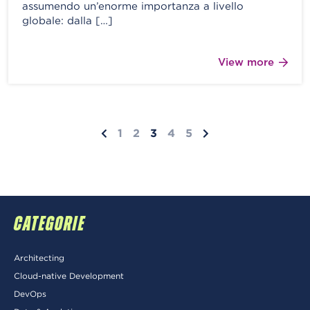
assumendo un’enorme importanza a livello
globale: dalla […]
View more
1
2
3
4
5
CATEGORIE
Architecting
Cloud-native Development
DevOps