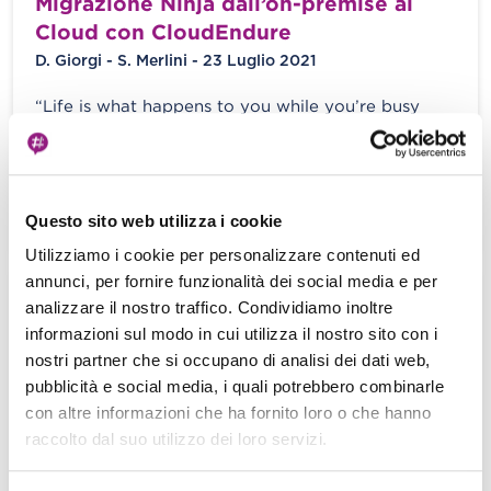
Migrazione Ninja dall’on-premise al
Cloud con CloudEndure
D. Giorgi - S. Merlini - 23 Luglio 2021
“Life is what happens to you while you’re busy
making other plans” scrisse John Lennon in
“Beautiful Boy”. In questo […]
View more
Questo sito web utilizza i cookie
Utilizziamo i cookie per personalizzare contenuti ed
annunci, per fornire funzionalità dei social media e per
Caching e long-jobs con notifiche in
analizzare il nostro traffico. Condividiamo inoltre
informazioni sul modo in cui utilizza il nostro sito con i
tempo reale in una Web App
nostri partner che si occupano di analisi dei dati web,
Serverless basata su AWS
pubblicità e social media, i quali potrebbero combinarle
Matteo Moroni - 09 Luglio 2021
con altre informazioni che ha fornito loro o che hanno
raccolto dal suo utilizzo dei loro servizi.
Le infrastrutture Serverless offrono enormi
vantaggi rispetto alle infrastrutture server
“classiche”. Basti pensare ad un’applicazione Web