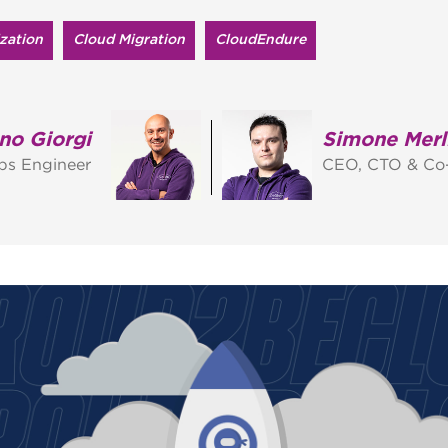
zation
Cloud Migration
CloudEndure
no Giorgi
Simone Merl
s Engineer
CEO, CTO & Co