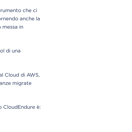
trumento che ci
ornendo anche la
la messa in
ool di una
 al Cloud di AWS,
tanze migrate
do CloudEndure è: