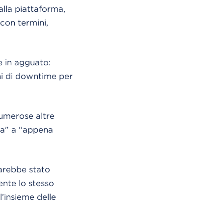
alla piattaforma,
con termini,
 in agguato:
ni di downtime per
numerose altre
ata” a “appena
sarebbe stato
ente lo stesso
’insieme delle