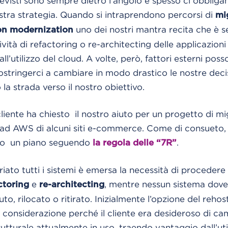
previsti sono sempre dietro l’angolo e spesso ci obblig
tra strategia. Quando si intraprendono percorsi di
mi
uno dei nostri mantra recita che è 
on modernization
ità di refactoring o re-architecting delle applicazioni 
ll’utilizzo del cloud. A volte, però, fattori esterni pos
costringerci a cambiare in modo drastico le nostre deci
la strada verso il nostro obiettivo.
cliente ha chiesto il nostro aiuto per un progetto di m
 ad AWS di alcuni siti e-commerce. Come di consueto
ndo un piano seguendo
.
la regola delle “7R”
iato tutti i sistemi è emersa la necessità di procedere
e
, mentre nessun sistema dove
ctoring
re-architecting
o, rilocato o ritirato. Inizialmente l’opzione del rehos
onsiderazione perché il cliente era desideroso di cam
utturale attualmente in uso, traendo vantaggio dall’uti