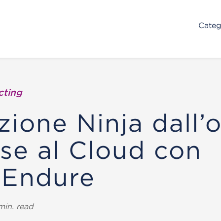
Categ
cting
zione Ninja dall’
se al Cloud con
dEndure
min. read