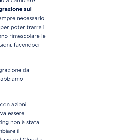
ano a cambiare
grazione sul
sempre necessario
per poter trarre i
sono rimescolare le
sioni, facendoci
igrazione dal
, abbiamo
 con azioni
va essere
ting non è stata
biare il
lizzo del Cloud e