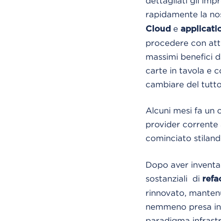
dettagliati gli im
rapidamente la nos
e
Cloud
applicati
procedere con attiv
massimi benefici da
carte in tavola e 
cambiare del tutto 
Alcuni mesi fa un 
provider corrente
cominciato stila
Dopo aver inventar
sostanziali di
refa
rinnovato, mantenut
nemmeno presa in c
paradigma infrastr