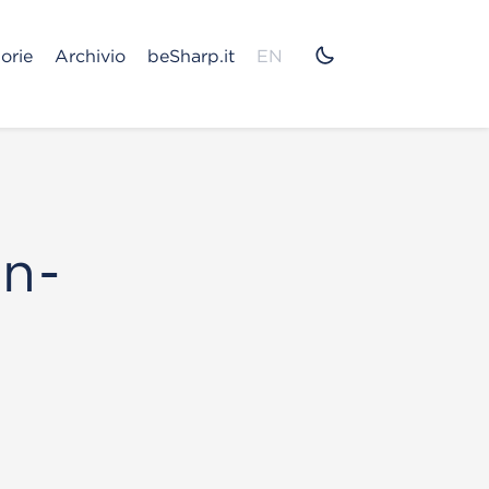
orie
Archivio
beSharp.it
EN
on-