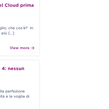
el Cloud prima
lio, che cos’è? In
i più […]
View more
 4: nessun
lla perfezione
tà e la voglia di