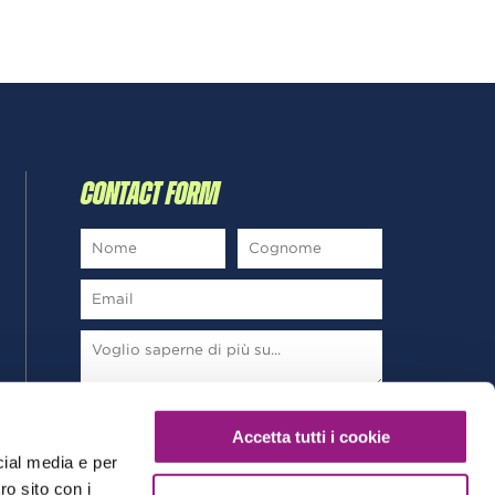
CONTACT FORM
*
Ho letto e sottoscrivo la
Privacy Policy
Accetta tutti i cookie
cial media e per
ro sito con i