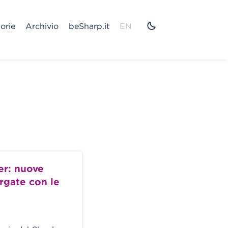
orie
Archivio
beSharp.it
EN
er: nuove
gate con le