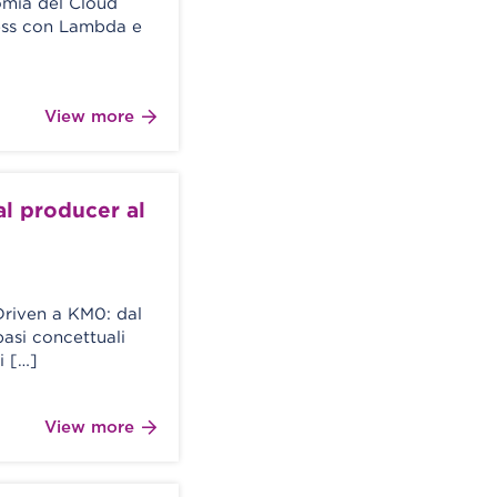
tomia del Cloud
less con Lambda e
View more
al producer al
Driven a KM0: dal
asi concettuali
i […]
View more