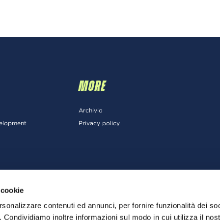
MORE
Archivio
velopment
Privacy policy
 cookie
rsonalizzare contenuti ed annunci, per fornire funzionalità dei so
o. Condividiamo inoltre informazioni sul modo in cui utilizza il nost