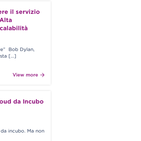
e il servizio
Alta
calabilità
ere” Bob Dylan,
sta […]
View more
loud da Incubo
re da incubo. Ma non