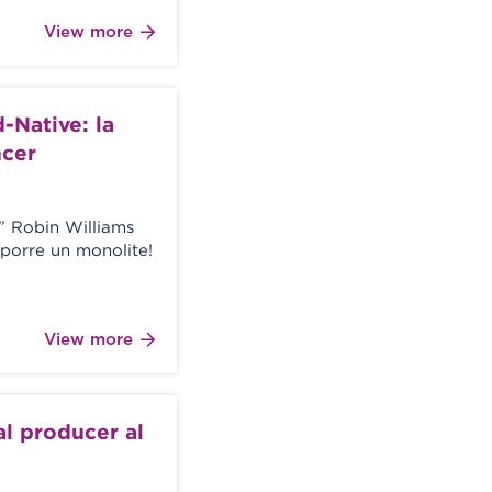
View more
-Native: la
ncer
” Robin Williams
porre un monolite!
View more
al producer al