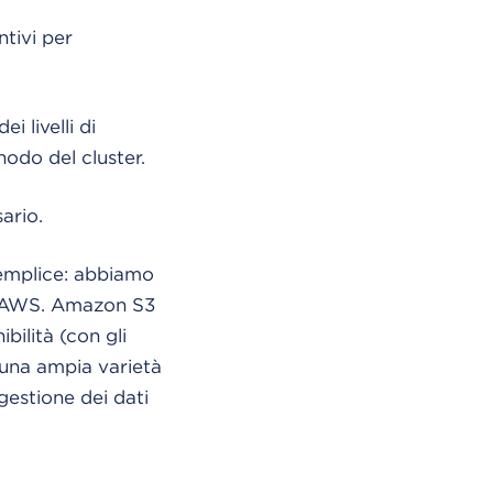
tivi per
 livelli di
 nodo del cluster.
sario.
semplice: abbiamo
oud AWS. Amazon S3
bilità (con gli
e una ampia varietà
gestione dei dati