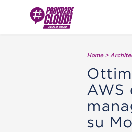
Home
>
Archite
Ottim
AWS 
mana
su M