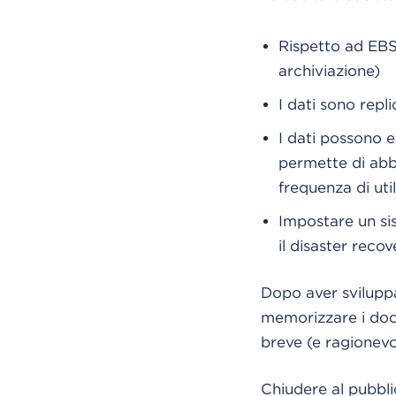
Rispetto ad EBS
archiviazione)
I dati sono repl
I dati possono e
permette di abba
frequenza di uti
Impostare un si
il disaster recov
Dopo aver sviluppa
memorizzare i docu
breve (e ragionevol
Chiudere al pubblic