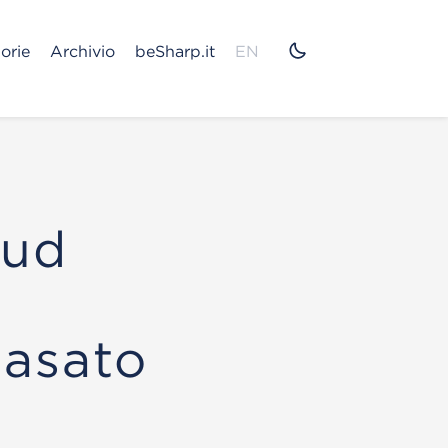
orie
Archivio
beSharp.it
EN
oud
asato