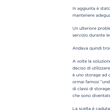
In aggiunta è stat
mantenere adeguati 
Un ulteriore proble
servizio durante le
Andava quindi trova
A volte la soluzio
deciso di utilizza
è uno storage ad o
ormai famosi “undic
di classi di stora
che sono diventate
La scelta è cadut