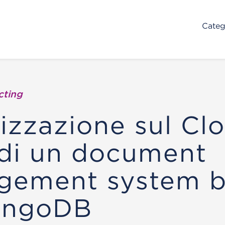
Categ
cting
izzazione sul Cl
di un document
gement system b
ongoDB