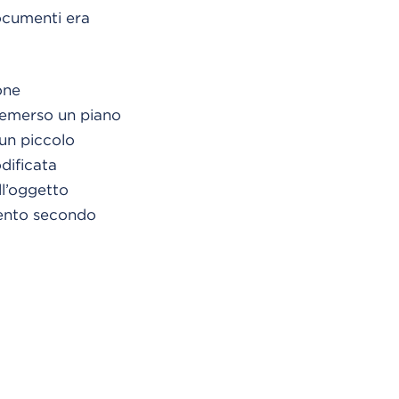
documenti era
one
è emerso un piano
 un piccolo
dificata
l’oggetto
mento secondo