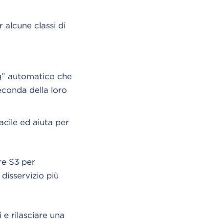
alcune classi di
ng” automatico che
econda della loro
cile ed aiuta per
re S3 per
disservizio più
 e rilasciare una