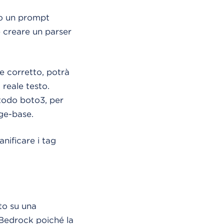
do un prompt
 creare un parser
te corretto, potrà
 reale testo.
etodo boto3, per
dge-base.
anificare i tag
to su una
Bedrock poiché la