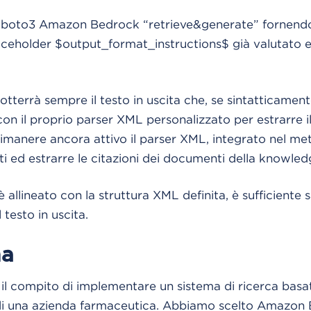
ry boto3 Amazon Bedrock “retrieve&generate” fornen
aceholder $output_format_instructions$ già valutato e
otterrà sempre il testo in uscita che, se sintatticamen
on il proprio parser XML personalizzato per estrarre il
 rimanere ancora attivo il parser XML, integrato nel m
nti ed estrarre le citazioni dei documenti della knowle
è allineato con la struttura XML definita, è sufficiente s
 testo in uscita.
ma
o il compito di implementare un sistema di ricerca basa
 una azienda farmaceutica. Abbiamo scelto Amazon 