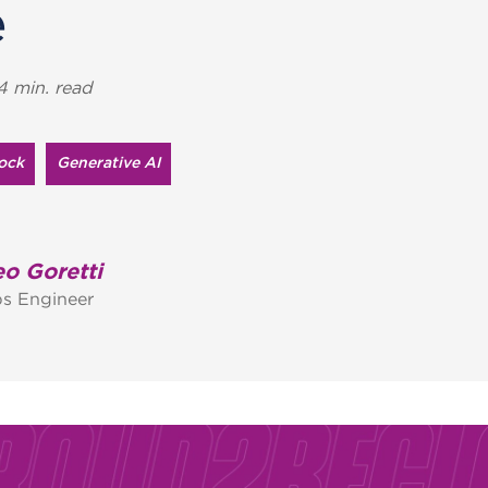
e
4 min. read
ock
Generative AI
o Goretti
s Engineer