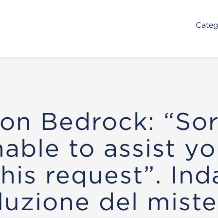
Categ
n Bedrock: “Sor
nable to assist y
this request”. In
oluzione del miste