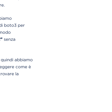
re.
bbiamo
di boto3 per
n modo
senza
t”
t, quindi abbiamo
e leggere come è
trovare la