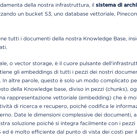
damenta della nostra infrastruttura, il
sistema di arch
lizzando un bucket S3, uno database vettoriale, Pineco
ne tutti i documenti della nostra Knowledge Base, insiem
ti.
ale, o vector storage, è il cuore pulsante dell'infrastrut
iene gli embeddings di tutti i pezzi dei nostri documen
. In altre parole, questo è solo un modo complicato pe
testo della Knowledge base, diviso in pezzi (chunks), og
na rappresentazione vettoriale (embedding) che è mol
ttività di ricerca e recupero, poiché codifica le inform
nterno. Date le dimensioni complessive dei documenti, 
stra soluzione poiché si integra facilmente con i pezzi 
ed è molto efficiente dal punto di vista dei costi per i