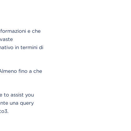
nformazioni e che
 vaste
ivo in termini di
 Almeno fino a che
e to assist you
ente una query
to3.