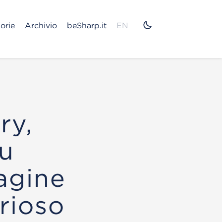
orie
Archivio
beSharp.it
EN
ry,
ou
dagine
rioso