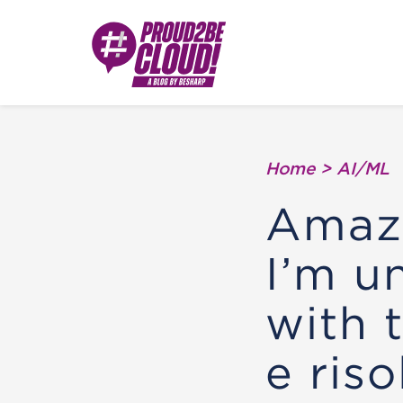
Home
>
AI/ML
Amazo
I’m u
with 
e ris