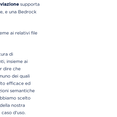
supporta
iviazione
ne, e una Bedrock
e ai relativi file
tura di
ti, insieme ai
r dire che
nuno dei quali
to efficace ed
azioni semantiche
abbiamo scelto
della nostra
l caso d'uso.