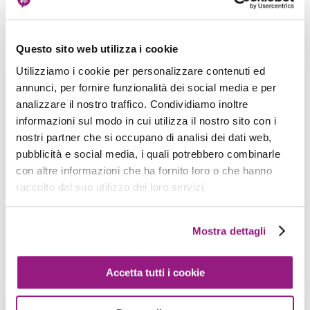
View more
Questo sito web utilizza i cookie
Utilizziamo i cookie per personalizzare contenuti ed
annunci, per fornire funzionalità dei social media e per
Caching e long-jobs con notifiche in
analizzare il nostro traffico. Condividiamo inoltre
tempo reale in una Web App
informazioni sul modo in cui utilizza il nostro sito con i
Serverless basata su AWS
nostri partner che si occupano di analisi dei dati web,
Matteo Moroni - 09 Luglio 2021
pubblicità e social media, i quali potrebbero combinarle
con altre informazioni che ha fornito loro o che hanno
Le infrastrutture Serverless offrono enormi
raccolto dal suo utilizzo dei loro servizi.
vantaggi rispetto alle infrastrutture server
“classiche”. Basti pensare ad un’applicazione Web
serverless di base basata […]
Mostra dettagli
View more
Accetta tutti i cookie