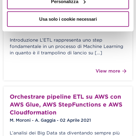
Personalizza
AWS Glue Elastic Views! Framework
per ETL e Aggregazione (quasi) senza
codice
Usa solo i cookie necessari
A. Gaggia - M. Moroni - 16 Aprile 2021
Introduzione L’ETL rappresenta uno step
fondamentale in un processo di Machine Learning
in quanto è il trampolino di lancio su […]
View more
Orchestrare pipeline ETL su AWS con
AWS Glue, AWS StepFunctions e AWS
Cloudformation
M. Moroni - A. Gaggia - 02 Aprile 2021
L’analisi dei Big Data sta diventando sempre più