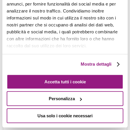
annunci, per fornire funzionalità dei social media e per
analizzare il nostro traffico. Condividiamo inoltre
Come costruire un URL shortener
informazioni sul modo in cui utilizza il nostro sito con i
completamente Serverless utilizzando
nostri partner che si occupano di analisi dei dati web,
solo una manciata di servizi AWS
pubblicità e social media, i quali potrebbero combinarle
Alessio Gandini - 10 Giugno 2022
con altre informazioni che ha fornito loro o che hanno
raccolto dal suo utilizzo dei loro servizi.
Al giorno d’oggi, sfruttare a pieno le potenzialità
del cloud è essenziale per realizzare progetti
efficienti e di successo. Uno […]
Mostra dettagli
View more
Accetta tutti i cookie
Personalizza
Migrazione graduale e refactoring di
applicazioni verso l’approccio
Usa solo i cookie necessari
serverless attraverso l’utilizzo di
Amazon API Gateway