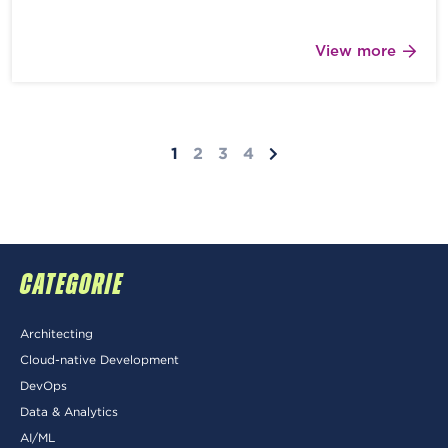
View more
1
2
3
4
CATEGORIE
Architecting
Cloud-native Development
DevOps
Data & Analytics
AI/ML