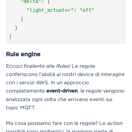
"delta"
:
{
"light_actuator"
:
"off"
}
}
}
Rule engine
Eccoci finalente alle
Rules!
Le regole
conferiscono l’abiità ai nostri device di interagire
con i servizi AWS. In un approccio
completamente
, le regole vengono
event-driven
analizzate ogni volta che arrivano eventi sui
topic MQTT.
Ma cosa possiamo fare con le regole? Le
action
possibili sono molteplici, la maggior parte di