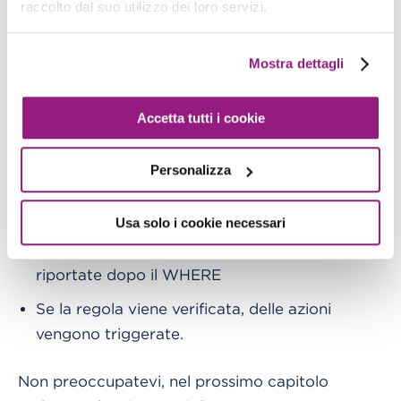
raccolto dal suo utilizzo dei loro servizi.
aggiungere ultriori condizioni che determinano
quando al regola dev’essere valutata
Mostra dettagli
positivamente.
Possiamo riassumere gli step effettuati dalle
Accetta tutti i cookie
regole come di seguito:
Personalizza
Una regola viene valutata se è in arrivo un
messaggio sul topic MQTT selezionato.
Usa solo i cookie necessari
La regola viene verificata secondo le clausole
riportate dopo il WHERE
Se la regola viene verificata, delle azioni
vengono triggerate.
Non preoccupatevi, nel prossimo capitolo