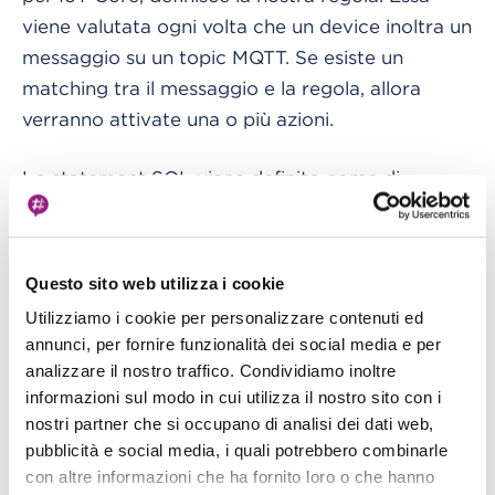
viene valutata ogni volta che un device inoltra un
messaggio su un topic MQTT. Se esiste un
matching tra il messaggio e la regola, allora
verranno attivate una o più azioni.
Lo statement SQL viene definito come di
seguito:
: Estrae informazioni dal payload di un
SELECT
Questo sito web utilizza i cookie
evento in ingresso. E’ possibile trasformarlo
Utilizziamo i cookie per personalizzare contenuti ed
utilizzando anche funzioni rese già disponibili
annunci, per fornire funzionalità dei social media e per
da AWS.
analizzare il nostro traffico. Condividiamo inoltre
informazioni sul modo in cui utilizza il nostro sito con i
Qui viene ideinfiticato il topic MQTT su
FROM:
nostri partner che si occupano di analisi dei dati web,
cui la regola è in ascolto.
pubblicità e social media, i quali potrebbero combinarle
con altre informazioni che ha fornito loro o che hanno
Fase in cui possiamo
WHERE (opzionale):