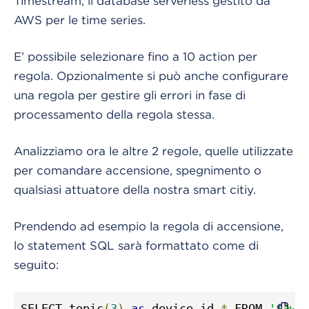
Timestream, il database serverless gestito da
AWS per le time series.
E’ possibile selezionare fino a 10 action per
regola. Opzionalmente si può anche configurare
una regola per gestire gli errori in fase di
processamento della regola stessa.
Analizziamo ora le altre 2 regole, quelle utilizzate
per comandare accensione, spegnimento o
qualsiasi attuatore della nostra smart citiy.
Prendendo ad esempio la regola di accensione,
lo statement SQL sarà formattato come di
seguito:
SELECT topic
(
3
)
as
 device_id
,*
 FROM 
'$aws