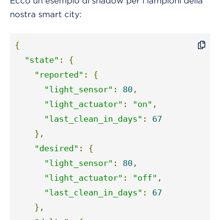
Ecco un esempio di shadow per i lampioni della
nostra smart city:
{
"state"
:
{
"reported"
:
{
"light_sensor"
:
80
,
"light_actuator"
:
"on"
,
"last_clean_in_days"
:
67
},
"desired"
:
{
"light_sensor"
:
80
,
"light_actuator"
:
"off"
,
"last_clean_in_days"
:
67
},