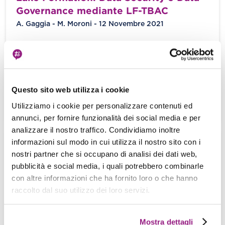
Governance mediante LF-TBAC
A. Gaggia - M. Moroni - 12 Novembre 2021
Introduzione Il Big Data è cresciuto rapidamente
come modo per descrivere le informazioni
ottenute da fonti eterogenee quando diventa
incredibilmente […]
Questo sito web utilizza i cookie
Utilizziamo i cookie per personalizzare contenuti ed
View more
annunci, per fornire funzionalità dei social media e per
analizzare il nostro traffico. Condividiamo inoltre
informazioni sul modo in cui utilizza il nostro sito con i
Una nuova Region AWS in Italia: quali
nostri partner che si occupano di analisi dei dati web,
opportunità per le aziende italiane?
pubblicità e social media, i quali potrebbero combinarle
Alessandro Molina - 27 Aprile 2020
con altre informazioni che ha fornito loro o che hanno
raccolto dal suo utilizzo dei loro servizi.
Ormai da tempo si parla molto della nuova Region
che nella prima metà del 2020 AWS aprirà in
Italia. Amazon […]
Mostra dettagli