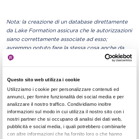
Nota: la creazione di un database direttamente
da Lake Formation assicura che le autorizzazioni
siano correttamente associate ad esso;
avremmo potuto fare la stessa cosa anche da
AWS Glue, ma avremmo avuto bisogno di uno
sforzo aggiuntivo per modificare le
autorizzazioni per i passaggi successivi.
Questo sito web utilizza i cookie
Utilizziamo i cookie per personalizzare contenuti ed
Dopo che il database è stato creato, abbiamo
annunci, per fornire funzionalità dei social media e per
bisogno di creare un Glue Catalog, che è un
analizzare il nostro traffico. Condividiamo inoltre
metastore contenente lo schema (schema-on-
informazioni sul modo in cui utilizza il nostro sito con i
read) dei dati salvati su S3 (di solito come file
nostri partner che si occupano di analisi dei dati web,
parquet).
pubblicità e social media, i quali potrebbero combinarle
Avere uno schema Glue è
necessario per
con altre informazioni che ha fornito loro o che hanno