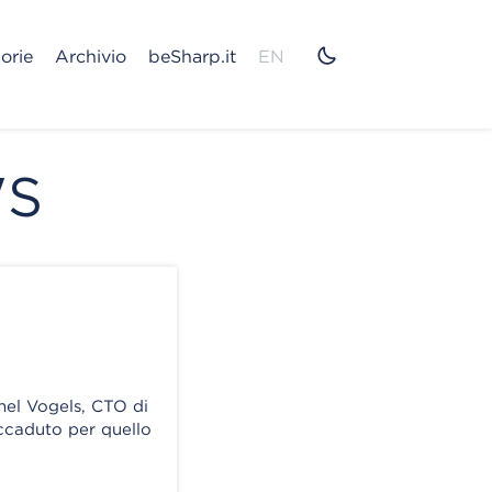
orie
Archivio
beSharp.it
EN
WS
nel Vogels, CTO di
caduto per quello