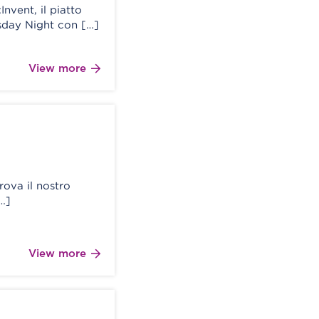
nvent, il piatto
esday Night con […]
View more
ova il nostro
…]
View more