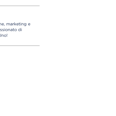
e, marketing e
assionato di
Uno!