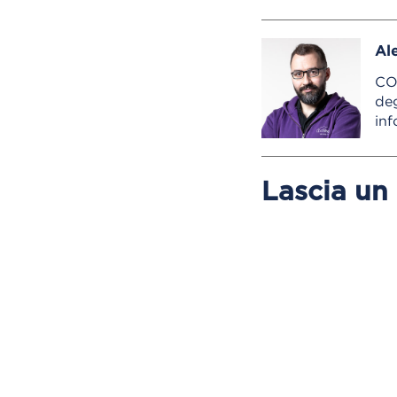
Al
CO
deg
inf
Lascia u