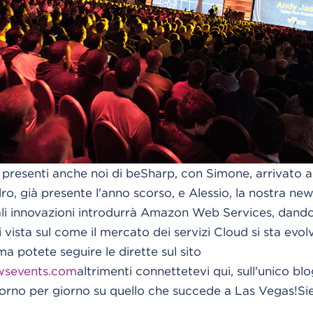
 presenti anche noi di beSharp, con Simone, arrivato a
ro, già presente l'anno scorso, e Alessio, la nostra new
i innovazioni introdurrà Amazon Web Services, dando 
 vista sul come il mercato dei servizi Cloud si sta evo
a potete seguire le dirette sul sito
awsevents.com
altrimenti connettetevi qui, sull'unico blog
iorno per giorno su quello che succede a Las Vegas!Sie