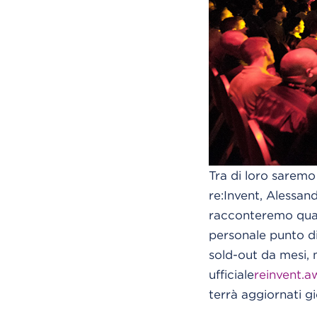
Tra di loro saremo
re:Invent, Alessand
racconteremo qual
personale punto di
sold-out da mesi, m
ufficiale
reinvent.
terrà aggiornati g