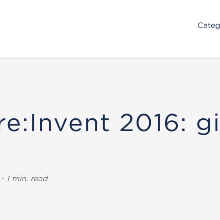
Categ
e:Invent 2016: g
 1 min. read