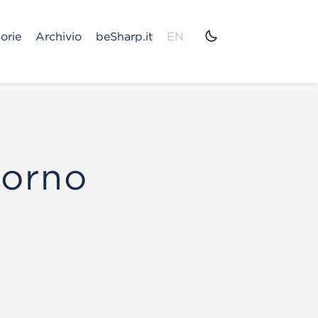
orie
Archivio
beSharp.it
EN
iorno