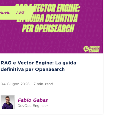
AI/ML
AWS
RAG e Vector Engine: La guida
definitiva per OpenSearch
04 Giugno 2026 - 7 min. read
Fabio Gabas
DevOps Engineer