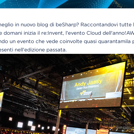
eglio in nuovo blog di beSharp? Raccontandovi tutte le
domani inizia il re:Invent, l'evento Cloud dell'anno!
AW
ndo un evento che vede coinvolte quasi quarantamila 
esenti nell'edizione passata.