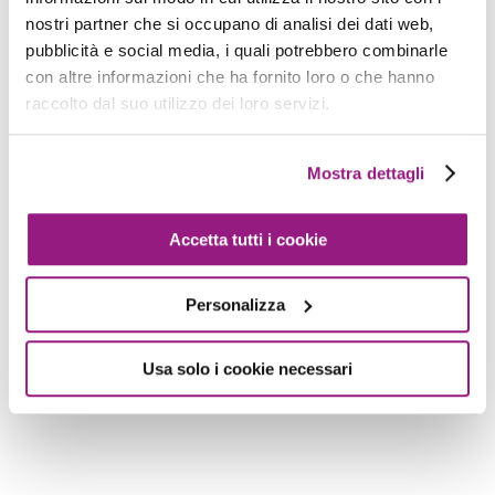
nostri partner che si occupano di analisi dei dati web,
pubblicità e social media, i quali potrebbero combinarle
con altre informazioni che ha fornito loro o che hanno
raccolto dal suo utilizzo dei loro servizi.
Proud2beCloud
Dal 2011 beSharp guida le aziende italiane sul
Mostra dettagli
Cloud.Dalla piccola impresa alla grande
multinazionale, dal manifatturiero al terziario
avanzato, aiutiamo le realtà più all’avanguardia a
Accetta tutti i cookie
realizzare progetti innovativi in campo IT.
Personalizza
Lascia un commento
Usa solo i cookie necessari