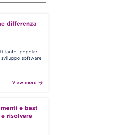
he differenza
ti tanto popolari
o sviluppo software
View more
umenti e best
 e risolvere