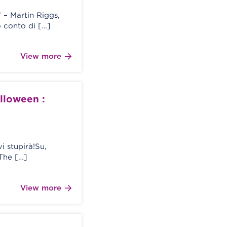
 – Martin Riggs,
 conto di […]
View more
alloween :
i stupirà!Su,
 The […]
View more