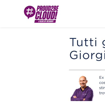
Tutti 
Giorg
Ex 
cos
sti
tro