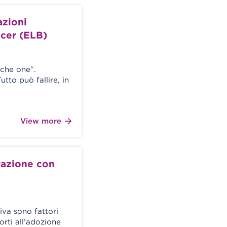
azioni
ncer (ELB)
 che one”.
to può fallire, in
View more
razione con
iva sono fattori
orti all’adozione