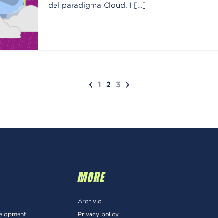
del paradigma Cloud. I […]
1
2
3
MORE
Archivio
velopment
Privacy policy