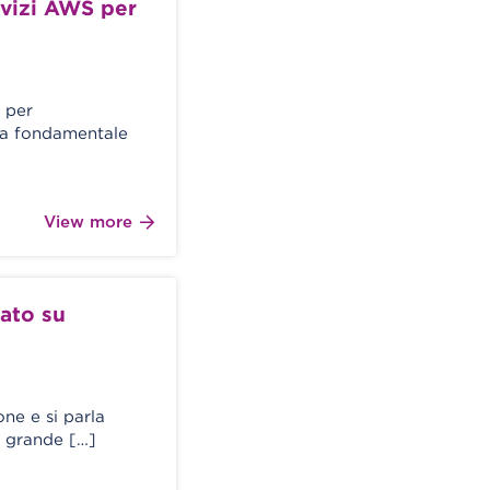
vizi AWS per
 per
nda fondamentale
View more
ato su
one e si parla
l grande […]