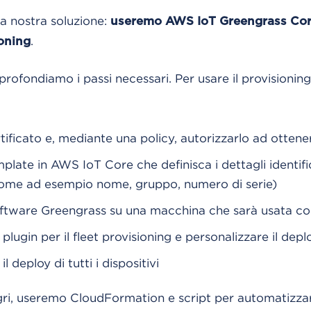
a nostra soluzione:
useremo AWS IoT Greengrass Core
.
ioning
rofondiamo i passi necessari. Per usare il provisionin
ificato e, mediante una policy, autorizzarlo ad ottener
plate in AWS IoT Core che definisca i dettagli identific
come ad esempio nome, gruppo, numero di serie)
 software Greengrass su una macchina che sarà usata 
 plugin per il fleet provisioning e personalizzare il de
 il deploy di tutti i dispositivi
i, useremo CloudFormation e script per automatizzare 