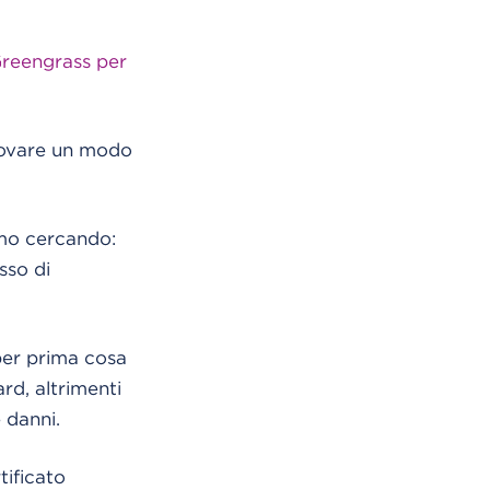
Greengrass per
trovare un modo
amo cercando:
sso di
 per prima cosa
rd, altrimenti
 danni.
tificato