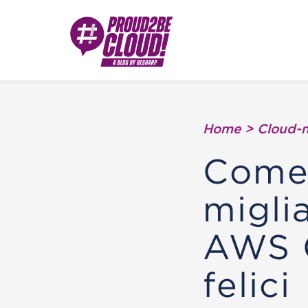
Home
>
Cloud-n
Come 
miglia
AWS G
felici