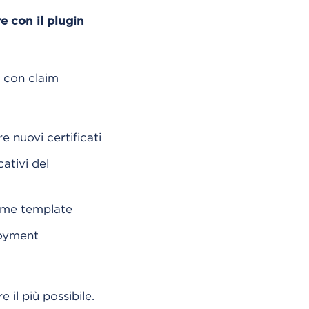
 con il plugin
g con claim
e nuovi certificati
ativi del
come template
ployment
il più possibile.