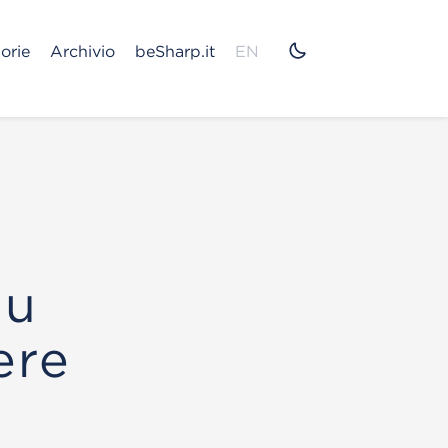
orie
Archivio
beSharp.it
EN
su
ere