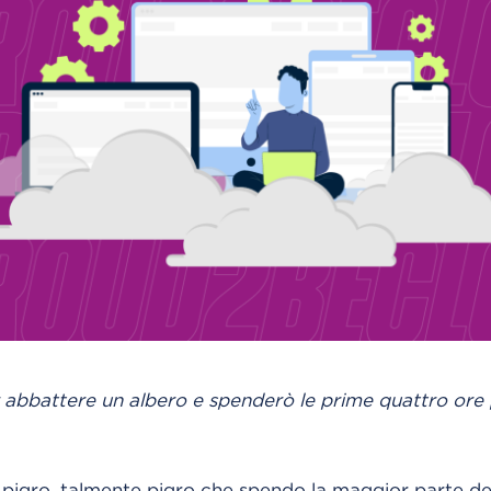
abbattere un albero e spenderò le prime quattro ore per
 pigro, talmente pigro che spendo la maggior parte d