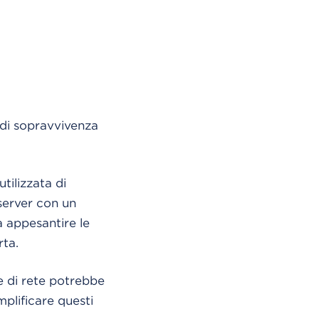
 di sopravvivenza
tilizzata di
 server con un
 appesantire le
rta.
e di rete potrebbe
plificare questi