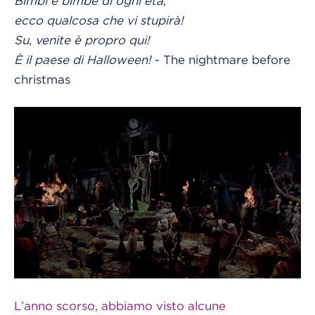
Bimbi e bimbe di ogni età,
ecco qualcosa che vi stupirà!
Su, venite è propro qui!
È il paese di Halloween!
- The nightmare before
christmas
L’anno scorso, abbiamo visto alcune