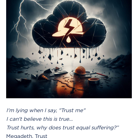
I'm lying when I say, "Trust me"
I can't believe this is true...
Trust hurts, why does trust equal suffering?”
Megadeth, Trust