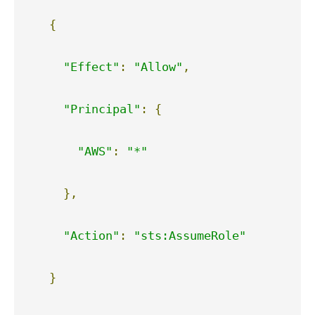
{
"Effect"
:
"Allow"
,
"Principal"
:
{
"AWS"
:
"*"
},
"Action"
:
"sts:AssumeRole"
}