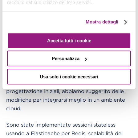
raccolto dal suo utilizzo dei loro servizi.
Mostra dettagli
“Esistono alcuni segreti che non si possono
essere raccontati”
Edgar Allan Poe - L’uomo della folla
Accetta tutti i cookie
A volte, le infrastrutture possono essere perfette,
Personalizza
ma possono comunque essere abusate. Questo è
il caso di un replatform di un’applicazione e-
Usa solo i cookie necessari
commerce. Dopo una valutazione e una
progettazione iniziali, abbiamo suggerito delle
modifiche per integrarsi meglio in un ambiente
cloud.
Sono state implementate sessioni stateless
usando a Elasticache per Redis, scalabilità del