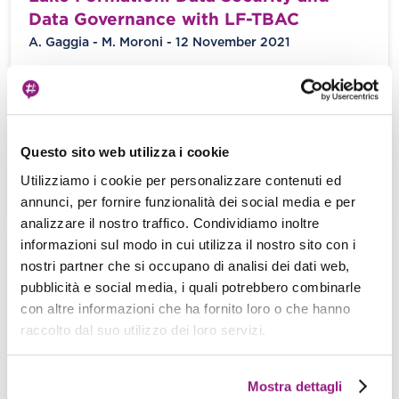
Data Governance with LF-TBAC
A. Gaggia - M. Moroni - 12 November 2021
Introduction Big Data has rapidly grown as a way
to describe information obtained from
heterogeneous sources when it becomes
incredibly […]
Questo sito web utilizza i cookie
Utilizziamo i cookie per personalizzare contenuti ed
View more
annunci, per fornire funzionalità dei social media e per
analizzare il nostro traffico. Condividiamo inoltre
informazioni sul modo in cui utilizza il nostro sito con i
AWS Europe (Milan) Region is now
nostri partner che si occupano di analisi dei dati web,
open! Which opportunities for the
pubblicità e social media, i quali potrebbero combinarle
Italian companies?
con altre informazioni che ha fornito loro o che hanno
raccolto dal suo utilizzo dei loro servizi.
Alessandro Molina - 27 April 2020
Sorry, this content is available in Italian only.
Mostra dettagli