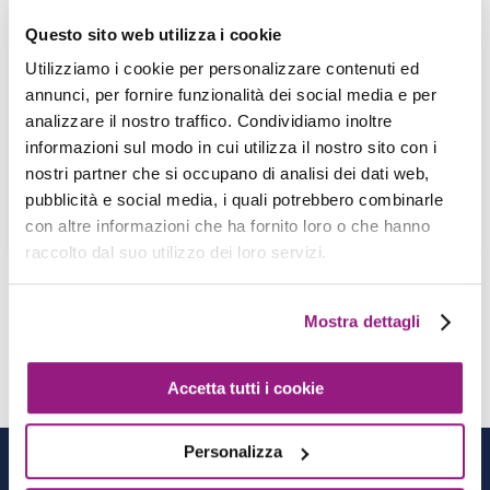
with Self Healing using AWS services
Questo sito web utilizza i cookie
M. Moroni - S. Merlini - 19 April 2019
Utilizziamo i cookie per personalizzare contenuti ed
MongoDB is a document-based NoSQL
annunci, per fornire funzionalità dei social media e per
database for seamless configuration and use. It is
analizzare il nostro traffico. Condividiamo inoltre
wide-spread across new development projects. In
informazioni sul modo in cui utilizza il nostro sito con i
this article, we […]
nostri partner che si occupano di analisi dei dati web,
pubblicità e social media, i quali potrebbero combinarle
View more
con altre informazioni che ha fornito loro o che hanno
raccolto dal suo utilizzo dei loro servizi.
Mostra dettagli
1
…
3
4
5
Accetta tutti i cookie
Personalizza
CATEGORIES