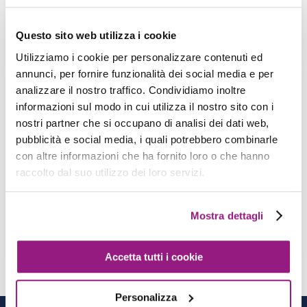
integration testing for your API directly […]
Questo sito web utilizza i cookie
View more
Utilizziamo i cookie per personalizzare contenuti ed
annunci, per fornire funzionalità dei social media e per
analizzare il nostro traffico. Condividiamo inoltre
Building a Deno Serverless Application
informazioni sul modo in cui utilizza il nostro sito con i
using Lambda Custom Runtime & CDK
nostri partner che si occupano di analisi dei dati web,
A. Bertini - A. Casadei - 02 September 2022
pubblicità e social media, i quali potrebbero combinarle
con altre informazioni che ha fornito loro o che hanno
Introduction Welcome back to Proud2beCloud,
raccolto dal suo utilizzo dei loro servizi.
the blog by beSharp! Today we’ll be exploring
some capabilities offered by the Cloud with […]
Mostra dettagli
View more
Accetta tutti i cookie
Personalizza