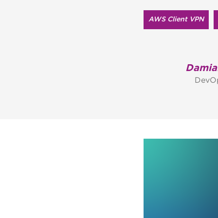
AWS Client VPN
Damia
DevOp