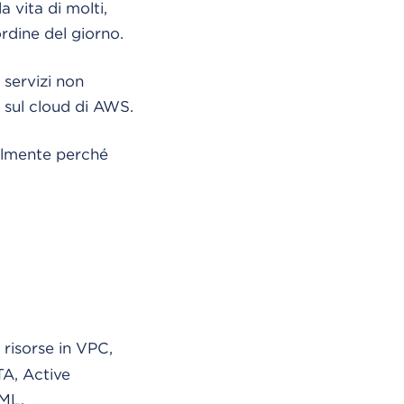
 vita di molti,
ordine del giorno.
 servizi non
e sul cloud di AWS.
almente perché
 risorse in VPC,
TA, Active
AML.