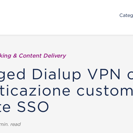
Categ
ing & Content Delivery
ged Dialup VPN 
ticazione custo
te SSO
min. read