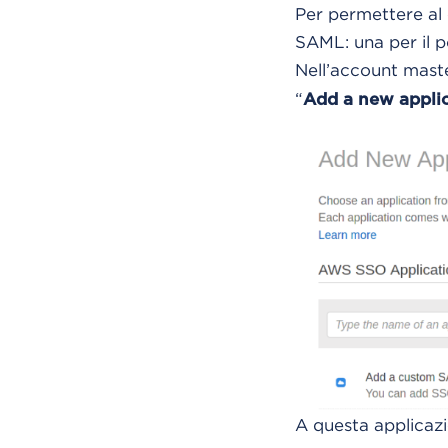
Per permettere al 
SAML: una per il po
Nell’account maste
“
Add a new appli
A questa applicaz