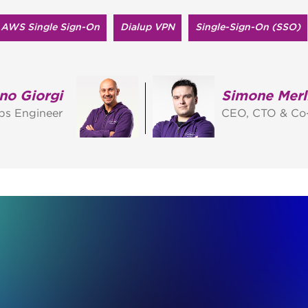
AWS Single Sign-On
Dialup VPN
Single-Sign-On (SSO)
no Giorgi
Simone Merl
s Engineer
CEO, CTO & Co