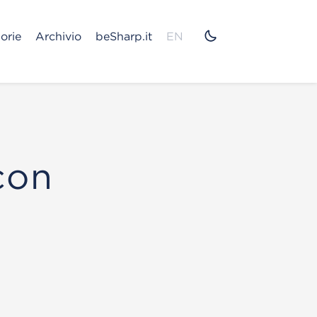
orie
Archivio
beSharp.it
EN
con
m