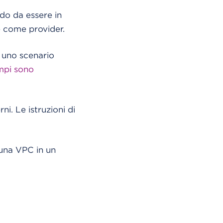
do da essere in
e come provider.
e uno scenario
mpi sono
i. Le istruzioni di
 una VPC in un