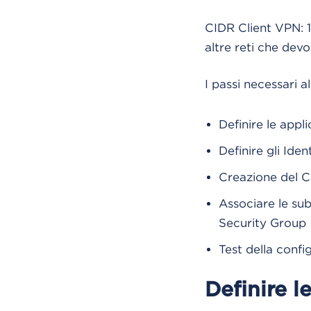
CIDR Client VPN: 1
altre reti che dev
I passi necessari a
Definire le appl
Definire gli Iden
Creazione del C
Associare le subn
Security Group
Test della confi
Definire 