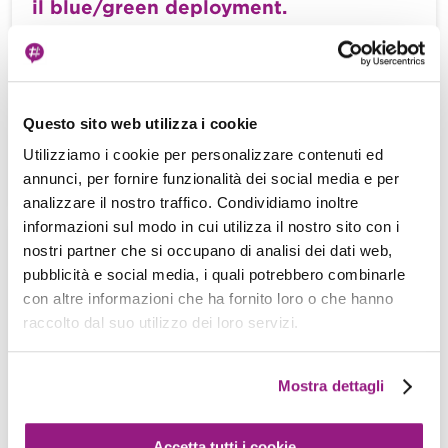
il blue/green deployment.
A. Gaggia - S. Merlini - 16 Ottobre 2020
L’architettura a microservizi è diventata ormai
predominante in molti progetti software. Grazie ai
suoi enormi vantaggi in termini di velocità […]
Questo sito web utilizza i cookie
Utilizziamo i cookie per personalizzare contenuti ed
View more
annunci, per fornire funzionalità dei social media e per
analizzare il nostro traffico. Condividiamo inoltre
informazioni sul modo in cui utilizza il nostro sito con i
nostri partner che si occupano di analisi dei dati web,
Convertiamo un’applicazione docker-
pubblicità e social media, i quali potrebbero combinarle
compose in AWS Fargate sfruttando la
con altre informazioni che ha fornito loro o che hanno
CLI ECS
raccolto dal suo utilizzo dei loro servizi.
M. Agati - S. Merlini - 23 Luglio 2020
Al giorno d’oggi, molto spesso capita di affidarsi a
Mostra dettagli
Docker per generare e gestire le infrastrutture
delle applicazioni al fine […]
Accetta tutti i cookie