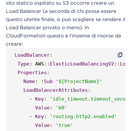
sito statico ospitato su S3 occorre creare un
Load Balancer (a seconda di chi possa essere
questo utente finale, si può scegliere se rendere il
Load Balancer privato o meno). In
CloudFormation questo è l’insieme di risorse da
creare:
LoadBalancer
:
Type
:
 AWS
::
ElasticLoadBalancingV2
::
Loa
Properties
:
Name
:
!
Sub
'${ProjectName}'
LoadBalancerAttributes
:
-
Key
:
'idle_timeout.timeout_secon
Value
:
'60'
-
Key
:
'routing.http2.enabled'
Value
:
'true'