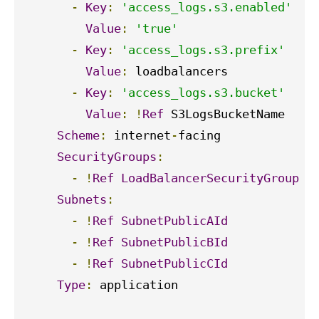
-
Key
:
'access_logs.s3.enabled'
Value
:
'true'
-
Key
:
'access_logs.s3.prefix'
Value
:
 loadbalancers

-
Key
:
'access_logs.s3.bucket'
Value
:
!
Ref
 S3LogsBucketName

Scheme
:
 internet
-
facing

SecurityGroups
:
-
!
Ref
LoadBalancerSecurityGroup
Subnets
:
-
!
Ref
SubnetPublicAId
-
!
Ref
SubnetPublicBId
-
!
Ref
SubnetPublicCId
Type
:
 application
