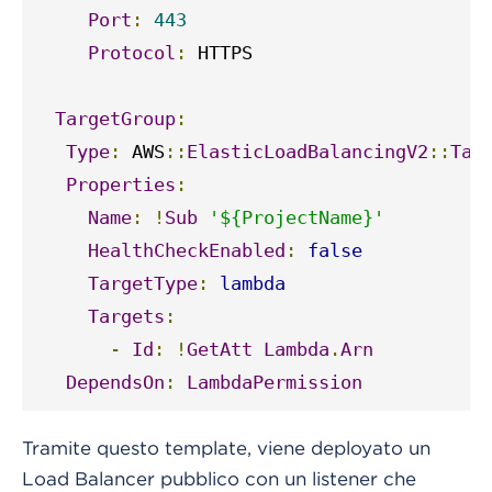
Port
:
443
Protocol
:
 HTTPS

TargetGroup
:
Type
:
 AWS
::
ElasticLoadBalancingV2
::
Tar
Properties
:
Name
:
!
Sub
'${ProjectName}'
HealthCheckEnabled
:
false
TargetType
:
lambda
Targets
:
-
Id
:
!
GetAtt
Lambda
.
Arn
DependsOn
:
LambdaPermission
Tramite questo template, viene deployato un
Load Balancer pubblico con un listener che