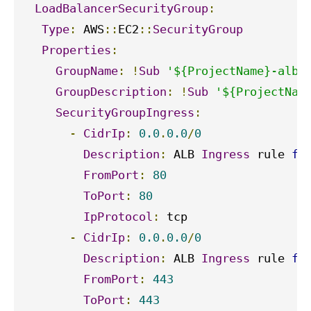
LoadBalancerSecurityGroup
:
Type
:
 AWS
::
EC2
::
SecurityGroup
Properties
:
GroupName
:
!
Sub
'${ProjectName}-alb'
GroupDescription
:
!
Sub
'${ProjectNam
SecurityGroupIngress
:
-
CidrIp
:
0.0
.
0.0
/
0
Description
:
 ALB 
Ingress
 rule 
fr
FromPort
:
80
ToPort
:
80
IpProtocol
:
 tcp

-
CidrIp
:
0.0
.
0.0
/
0
Description
:
 ALB 
Ingress
 rule 
fr
FromPort
:
443
ToPort
:
443