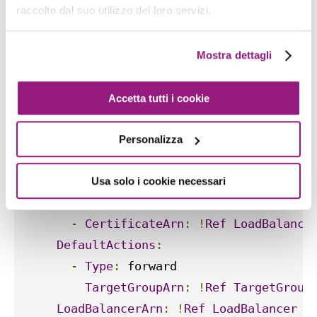
StatusCode
:
'HTTP_301'
raccolto dal suo utilizzo dei loro servizi.
Type
:
 redirect

LoadBalancerArn
:
!
Ref
LoadBalancer
Mostra dettagli
Port
:
80
Protocol
:
 HTTP

Accetta tutti i cookie
HttpsListener
:
Personalizza
Type
:
 AWS
::
ElasticLoadBalancingV2
::
Lis
Properties
:
Usa solo i cookie necessari
Certificates
:
-
CertificateArn
:
!
Ref
LoadBalance
DefaultActions
:
-
Type
:
 forward

TargetGroupArn
:
!
Ref
TargetGroup
LoadBalancerArn
:
!
Ref
LoadBalancer