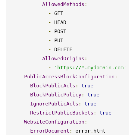
AllowedMethods
:
-
 GET

-
 HEAD

-
 POST

-
 PUT

-
 DELETE

AllowedOrigins
:
-
'https://*.mydomain.com'
PublicAccessBlockConfiguration
:
BlockPublicAcls
:
true
BlockPublicPolicy
:
true
IgnorePublicAcls
:
true
RestrictPublicBuckets
:
true
WebsiteConfiguration
:
ErrorDocument
:
 error
.
html
