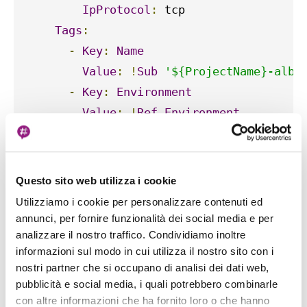
IpProtocol
:
 tcp

Tags
:
-
Key
:
Name
Value
:
!
Sub
'${ProjectName}-alb'
-
Key
:
Environment
Value
:
!
Ref
Environment
VpcId
:
!
Ref
VPCId
HttpListener
:
Questo sito web utilizza i cookie
Type
:
 AWS
::
ElasticLoadBalancingV2
::
Lis
Utilizziamo i cookie per personalizzare contenuti ed
Properties
:
annunci, per fornire funzionalità dei social media e per
DefaultActions
:
analizzare il nostro traffico. Condividiamo inoltre
informazioni sul modo in cui utilizza il nostro sito con i
-
RedirectConfig
:
nostri partner che si occupano di analisi dei dati web,
Port
:
'443'
pubblicità e social media, i quali potrebbero combinarle
Protocol
:
 HTTPS

con altre informazioni che ha fornito loro o che hanno