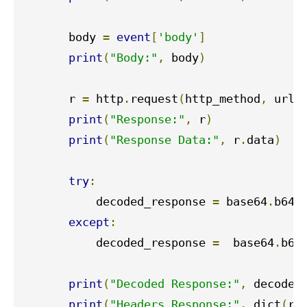
       body 
=
event
[
'body'
]
print
(
"Body:"
,
 body
)
       r 
=
 http
.
request
(
http_method
,
 url
,
print
(
"Response:"
,
 r
)
print
(
"Response Data:"
,
 r
.
data
)
try
:
           decoded_response 
=
 base64
.
b64e
except
:
           decoded_response 
=
  base64
.
b64
print
(
"Decoded Response:"
,
 decoded
print
(
"Headers Response:"
,
 dict
(
r
.