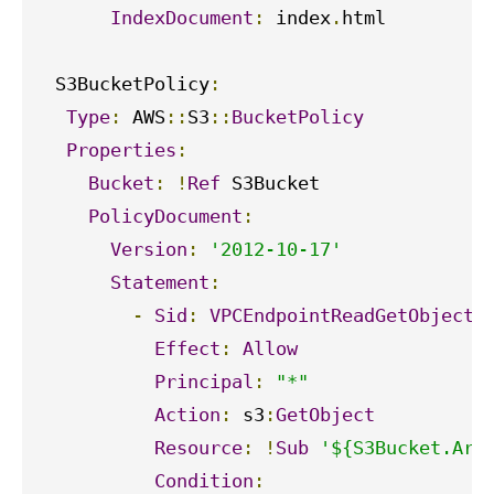
IndexDocument
:
 index
.
html

  S3BucketPolicy
:
Type
:
 AWS
::
S3
::
BucketPolicy
Properties
:
Bucket
:
!
Ref
 S3Bucket

PolicyDocument
:
Version
:
'2012-10-17'
Statement
:
-
Sid
:
VPCEndpointReadGetObject
Effect
:
Allow
Principal
:
"*"
Action
:
 s3
:
GetObject
Resource
:
!
Sub
'${S3Bucket.Arn
Condition
: