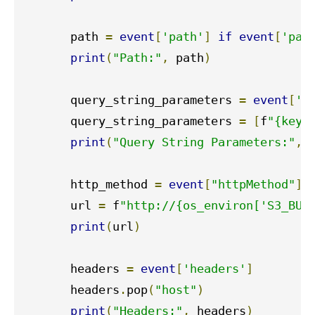
       path 
=
event
[
'path'
]
if
event
[
'pat
print
(
"Path:"
,
 path
)
       query_string_parameters 
=
event
[
'q
       query_string_parameters 
=
[
f
"{key}
print
(
"Query String Parameters:"
,
 
       http_method 
=
event
[
"httpMethod"
]
       url 
=
 f
"http://{os_environ['S3_BUC
print
(
url
)
       headers 
=
event
[
'headers'
]
       headers
.
pop
(
"host"
)
print
(
"Headers:"
,
 headers
)