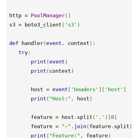
http 
=
PoolManager
()
s3 
=
 boto3_client
(
's3'
)
def
 handler
(
event
,
 context
):
try
:
print
(
event
)
print
(
context
)
       host 
=
event
[
'headers'
][
'host'
]
print
(
"Host:"
,
 host
)
       feature 
=
 host
.
split
(
'.'
)[
0
]
       feature 
=
"-"
.
join
(
feature
.
split
(
'
print
(
"Feature:"
,
 feature
)