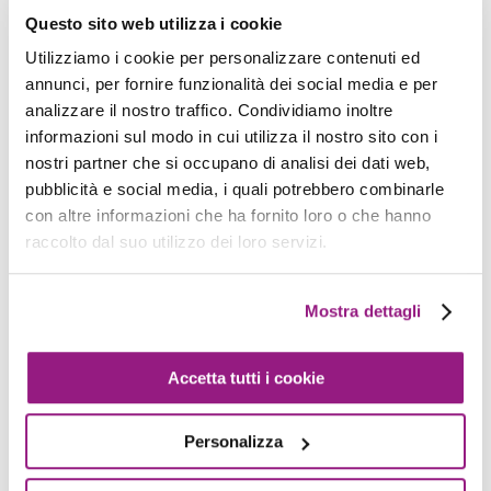
Questo sito web utilizza i cookie
solo per le query che esegui. La maggior parte
dei risultati viene restituita in pochi secondi. Non
Utilizziamo i cookie per personalizzare contenuti ed
annunci, per fornire funzionalità dei social media e per
sono necessari lavori ETL complessi per
analizzare il nostro traffico. Condividiamo inoltre
preparare i dati per l'analisi. Ciò consente a
informazioni sul modo in cui utilizza il nostro sito con i
chiunque abbia competenze SQL di analizzare
nostri partner che si occupano di analisi dei dati web,
rapidamente set di dati su larga scala.
pubblicità e social media, i quali potrebbero combinarle
con altre informazioni che ha fornito loro o che hanno
Athena è integrato immediatamente con AWS
raccolto dal suo utilizzo dei loro servizi.
Glue Data Catalog, consentendo di creare un
repository di metadati unificato su vari servizi,
Mostra dettagli
eseguire la scansione delle origini dati per
scoprire schemi e popolare il tuo catalogo con
Accetta tutti i cookie
definizioni di partizioni e tabelle nuove e
modificate e mantenerlo controllo delle versioni
Personalizza
dello schema.