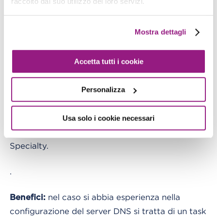
raccolto dal suo utilizzo dei loro servizi.
Installando un server DNS (come ad esempio
Bind, Microsoft DNS o Dnsmasq) su una coppia
Mostra dettagli
di istanze EC2 è possibile fare il forward delle
query alla zona interna Route53 ed è possibile
Accetta tutti i cookie
anche configurare il server DNS come
conditional forwarder
per i servizi on-premise.
Personalizza
Suggerimento: questa domanda è presente
Usa solo i cookie necessari
frequentemente negli esami di certificazione
certificazione per la Advanced Networking
Specialty.
.
nel caso si abbia esperienza nella
Benefici:
configurazione del server DNS si tratta di un task