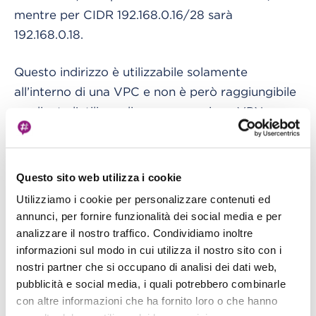
mentre per CIDR 192.168.0.16/28 sarà
192.168.0.18.
Questo indirizzo è utilizzabile solamente
all’interno di una VPC e non è però raggiungibile
mediante l’utilizzo di una connessione VPN o
Direct Connect.
Vediamo quali servizi AWS possono aiutarci a
Questo sito web utilizza i cookie
risolvere questo problema. Ogni
Utilizziamo i cookie per personalizzare contenuti ed
implementazione ha vantaggi e svantaggi, la
annunci, per fornire funzionalità dei social media e per
scelta dello strumento migliore dipende
analizzare il nostro traffico. Condividiamo inoltre
solamente dai vostri requisiti di business ed
informazioni sul modo in cui utilizza il nostro sito con i
usabilità.
nostri partner che si occupano di analisi dei dati web,
pubblicità e social media, i quali potrebbero combinarle
con altre informazioni che ha fornito loro o che hanno
1. Usare istanze EC2