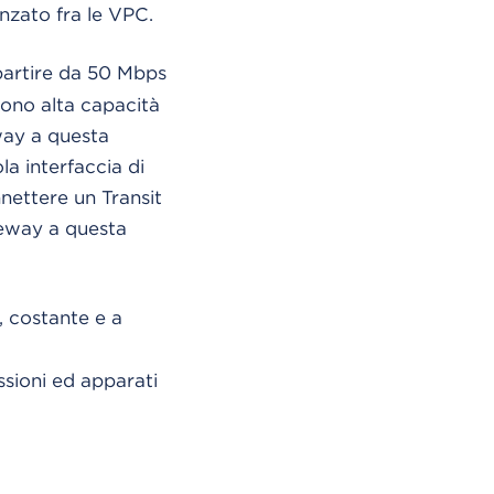
nzato fra le VPC.
 partire da 50 Mbps
dono alta capacità
eway a questa
la interfaccia di
nnettere un Transit
teway a questa
, costante e a
sioni ed apparati