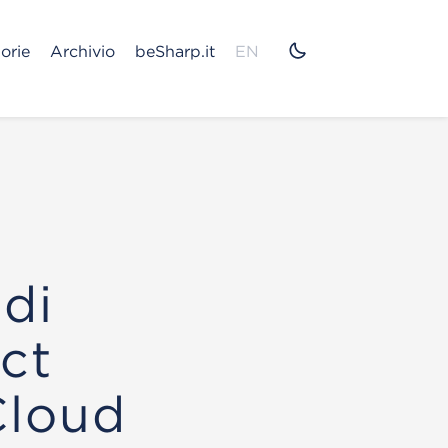
orie
Archivio
beSharp.it
EN
di
ct
Cloud