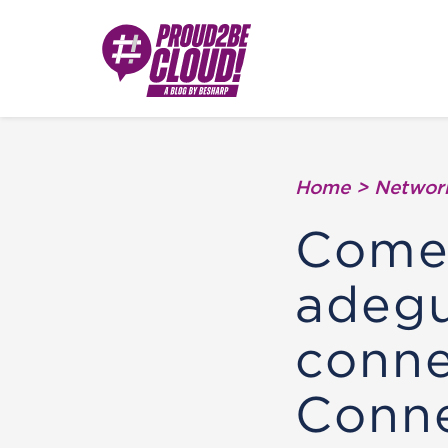
Home
>
Network
Come 
adegu
conne
Conne