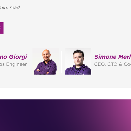
min. read
t
no Giorgi
Simone Merl
s Engineer
CEO, CTO & Co