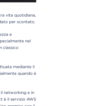
a vita quotidiana,
dato per scontato.
rezza e
specialmente nel
n classico
ttuata mediante il
ecialmente quando è
il networking e in
 è il servizio AWS
’on-premise con il