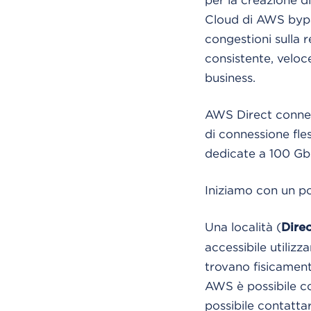
Cloud di AWS bypa
congestioni sulla r
consistente, veloc
business.
AWS Direct connect
di connessione fles
dedicate a 100 Gb
Iniziamo con un po
Una località (
Dire
accessibile utiliz
trovano fisicament
AWS è possibile con
possibile contatta