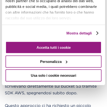
nostri partner che si occupano di analisi dei dati web,
Per mettere in pratica questa nuova strategia
pubblicità e social media, i quali potrebbero combinarle
senza sovraccaricare il sistema, abbiamo
con altre informazioni che ha fornito loro o che hanno
raccolto dal suo utilizzo dei loro servizi.
ripensato il modo di invocare i container: anziché
configurarli come servizi continui, li abbiamo
eseguiti come
. Passando una
task ECS
one-shot
Mostra dettagli
data di inizio e una data di fine come
variabili
a ciascun task, siamo riusciti a
d'ambiente
Accetta tutti i cookie
segmentare lo storico e a
parallelizzare
su più container
l'ingestion
Personalizza
contemporaneamente. In questo modo, i task
scaricavano i JSON storici dalle API per lo
Usa solo i cookie necessari
specifico slot temporale assegnato e li
scrivevano direttamente sul bucket S3 tramite
SDK AWS, spegnendosi subito dopo.
Questo approccio ci ha richiesto un piccolo