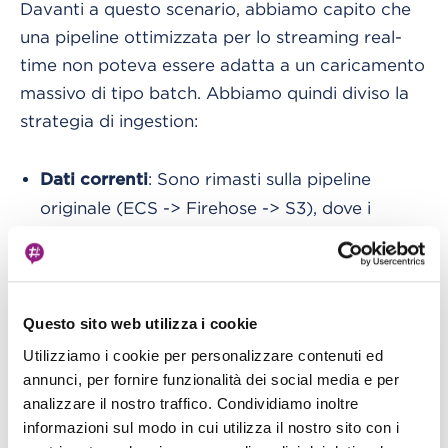
Davanti a questo scenario, abbiamo capito che
una pipeline ottimizzata per lo streaming real-
time non poteva essere adatta a un caricamento
massivo di tipo batch. Abbiamo quindi diviso la
strategia di ingestion:
: Sono rimasti sulla pipeline
Dati correnti
originale (ECS -> Firehose -> S3), dove i
volumi ridotti rendono Firehose economico e
scalabile.
: Abbiamo modificato la logica dei
Dati storici
Questo sito web utilizza i cookie
microservizi su ECS per effettuare un bypass
Utilizziamo i cookie per personalizzare contenuti ed
totale di Firehose. I container scaricavano i
annunci, per fornire funzionalità dei social media e per
JSON storici dalle API e li scrivevano
analizzare il nostro traffico. Condividiamo inoltre
direttamente sul bucket S3 tramite SDK AWS.
informazioni sul modo in cui utilizza il nostro sito con i