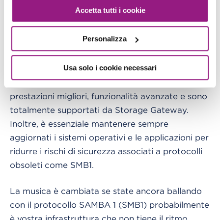
complessa.
Accetta tutti i cookie
A causa di questi problemi, è altamente
Personalizza
raccomandato la disabilitazione di SMB1 nelle
reti e nei sistemi operativi moderni e di migrare a
Usa solo i cookie necessari
versioni più recenti del protocollo come SMB2 o
SMB3, che offrono maggiore sicurezza,
prestazioni migliori, funzionalità avanzate e sono
totalmente supportati da Storage Gateway.
Inoltre, è essenziale mantenere sempre
aggiornati i sistemi operativi e le applicazioni per
ridurre i rischi di sicurezza associati a protocolli
obsoleti come SMB1.
La musica è cambiata se state ancora ballando
con il protocollo SAMBA 1 (SMB1) probabilmente
è vostra infrastruttura che non tiene il ritmo