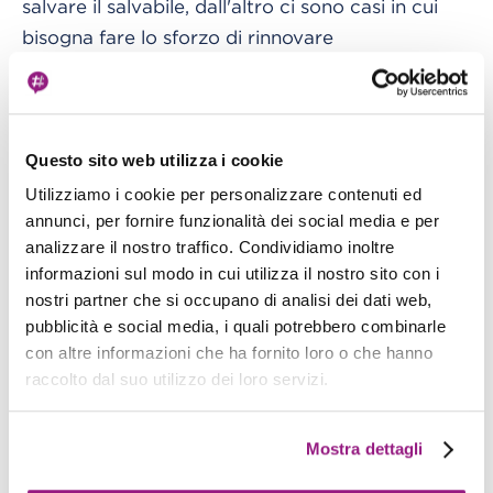
salvare il salvabile, dall'altro ci sono casi in cui
bisogna fare lo sforzo di rinnovare
abbandonando le soluzioni troppo datate.
Classico esempio è rappresentato da SMB1
(Server Message Block 1) che è un protocollo di
Questo sito web utilizza i cookie
rete ormai obsoleto utilizzato per la condivisione
Utilizziamo i cookie per personalizzare contenuti ed
di file e la comunicazione tra computer su reti
annunci, per fornire funzionalità dei social media e per
analizzare il nostro traffico. Condividiamo inoltre
Windows. Purtroppo o forse per fortuna volendo
informazioni sul modo in cui utilizza il nostro sito con i
tenere il focus sul rinnovamento, i problemi di
nostri partner che si occupano di analisi dei dati web,
sicurezza ne hanno reso sconsigliato l'uso negli
pubblicità e social media, i quali potrebbero combinarle
ambienti moderni. Questo protocollo presenta
con altre informazioni che ha fornito loro o che hanno
vari limiti, a partire dalla vulnerabilitá in termini di
raccolto dal suo utilizzo dei loro servizi.
sicurezza, scarse prestazioni se rapportato alle
sue versioni piú moderne, mancanza di
Mostra dettagli
funzionalità avanzate e manutenzione