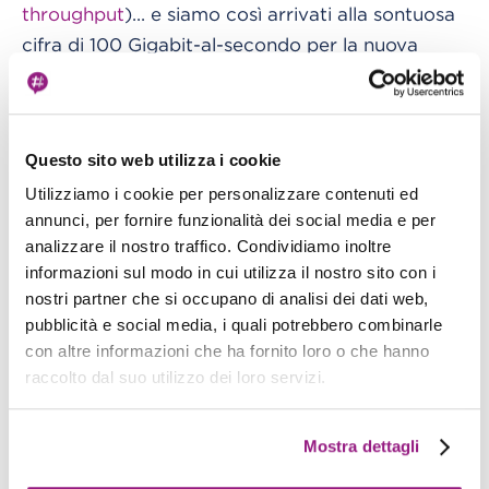
throughput
)... e siamo così arrivati alla sontuosa
cifra di 100 Gigabit-al-secondo per la nuova
categoria di istanze C5n, evidentemente
ottimizzate per workload di HPC e calcolo
distribuito.
EC2 Instances (A1) Powered by Arm-
Questo sito web utilizza i cookie
Based AWS Graviton Processors
Con
Utilizziamo i cookie per personalizzare contenuti ed
l'acquisizione di Annapurna Labs, AWS si è
annunci, per fornire funzionalità dei social media e per
lanciata pesantemente nella produzione di chip
analizzare il nostro traffico. Condividiamo inoltre
ASIC custom. Non paghi della partnership di
informazioni sul modo in cui utilizza il nostro sito con i
lungo corso con Intel (che da tempo sviluppa
nostri partner che si occupano di analisi dei dati web,
CPU custom per le esigenze peculiari di AWS),
pubblicità e social media, i quali potrebbero combinarle
ed evidentemente non soddisfatti della recente
con altre informazioni che ha fornito loro o che hanno
raccolto dal suo utilizzo dei loro servizi.
introduzione di istanze EC2 con CPU AMD (circa
il 10% in meno di costo a parità di performance
su workload general-purpose), in Amazon hanno
Mostra dettagli
deciso di buttarsi sullo sviluppo di una loro CPU