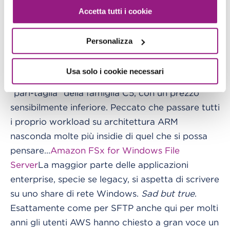
ARM denominata Graviton, che va ad alimentare
Accetta tutti i cookie
una nuova famiglia di istanze EC2, la serie A1,
ideale per workload di tipo scale-out come
Personalizza
ecommerce, layer di caching o ambienti di
sviluppo. Dai primi benchmark comparsi in rete
Usa solo i cookie necessari
le performance sono confrontabili con le istanze
"pari-taglia" della famiglia C5, con un prezzo
sensibilmente inferiore. Peccato che passare tutti
i proprio workload su architettura ARM
nasconda molte più insidie di quel che si possa
pensare...
Amazon FSx for Windows File
Server
La maggior parte delle applicazioni
enterprise, specie se legacy, si aspetta di scrivere
su uno share di rete Windows.
Sad but true
.
Esattamente come per SFTP anche qui per molti
anni gli utenti AWS hanno chiesto a gran voce un