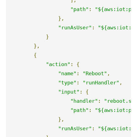
"path"
:
"${aws:iot:pa
},
"runAsUser"
:
"${aws:iot:p
}
},
{
"action"
:
{
"name"
:
"Reboot"
,
"type"
:
"runHandler"
,
"input"
:
{
"handler"
:
"reboot.sh
"path"
:
"${aws:iot:pa
},
"runAsUser"
:
"${aws:iot:p