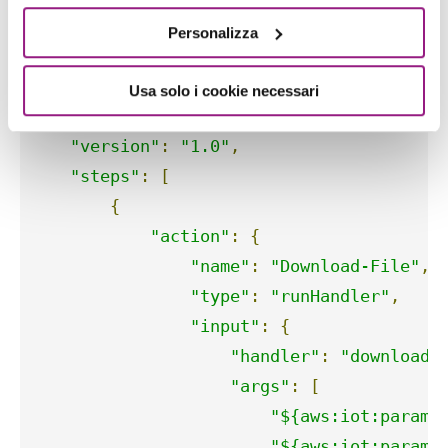
dispositivi di scaricare un file da un bucket S3,
Personalizza
eseguirlo e infine eseguire un riavvio del sistema:
Usa solo i cookie necessari
{
"version"
:
"1.0"
,
"steps"
:
[
{
"action"
:
{
"name"
:
"Download-File"
,
"type"
:
"runHandler"
,
"input"
:
{
"handler"
:
"download-
"args"
:
[
"${aws:iot:parame
"${aws:iot:parame