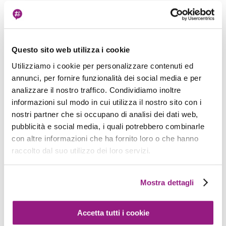
monitorare meglio i costi).
Job
Questo sito web utilizza i cookie
I Job IoT definiscono un insieme di operazioni
Utilizziamo i cookie per personalizzare contenuti ed
che vogliamo inviare a una destinazione che può
annunci, per fornire funzionalità dei social media e per
essere un dispositivo specifico o un gruppo di
analizzare il nostro traffico. Condividiamo inoltre
dispositivi. Possiamo definire le operazioni sotto
informazioni sul modo in cui utilizza il nostro sito con i
forma di un documento JSON con codifica UTF-
nostri partner che si occupano di analisi dei dati web,
pubblicità e social media, i quali potrebbero combinarle
8 che contiene uno o più URL utilizzati dai
con altre informazioni che ha fornito loro o che hanno
dispositivi per scaricare aggiornamenti e altri
raccolto dal suo utilizzo dei loro servizi.
dati. I job sono utili per gestire operazioni
occasionali come l'aggiornamento del firmware
Mostra dettagli
del dispositivo, il download della configurazione
locale, il rinnovo dei certificati, ecc.
Accetta tutti i cookie
Ecco un esempio di job che permette ai