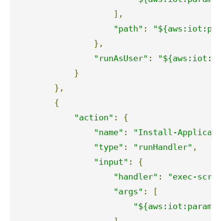
],
"path"
:
"${aws:iot:pa
},
"runAsUser"
:
"${aws:iot:p
}
},
{
"action"
:
{
"name"
:
"Install-Applicat
"type"
:
"runHandler"
,
"input"
:
{
"handler"
:
"exec-scri
"args"
:
[
"${aws:iot:parame
],