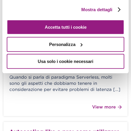
Mostra dettagli
View more
Accetta tutti i cookie
Analisi completa di AWS Lambda:
Personalizza
come ottimizzare i picchi e prevenire i
cold start
Usa solo i cookie necessari
E. Villa - S. Merlini - 20 Marzo 2020
Quando si parla di paradigma Serverless, molti
sono gli aspetti che dobbiamo tenere in
considerazione per evitare problemi di latenza […]
View more