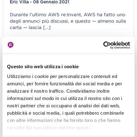
Eric Villa - 08 Gennaio 2021
Durante l’ultimo AWS re:Invent, AWS ha fatto uno
degli annunci più discussi, e questo — almeno sulla
carta — lascia […]
View more
Questo sito web utilizza i cookie
Parte II: Best practice per il logging su
Utilizziamo i cookie per personalizzare contenuti ed
Python e come integrarsi con la
annunci, per fornire funzionalità dei social media e per
dashboard di Kibana tramite Amazon
analizzare il nostro traffico. Condividiamo inoltre
Kinesis Data Firehose e Amazon
informazioni sul modo in cui utilizza il nostro sito con i
Elasticsearch Service
nostri partner che si occupano di analisi dei dati web,
E. Villa - S. Merlini - 29 Maggio 2020
pubblicità e social media, i quali potrebbero combinarle
con altre informazioni che ha fornito loro o che hanno
In questa seconda parte del nostro viaggio alla
raccolto dal suo utilizzo dei loro servizi.
scoperta dei segreti e delle best practice del
logging in Python (se […]