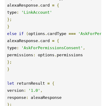
alexaResponse
.
card 
=
{
type
:
'LinkAccount'
};
}
else
if
(
options
.
cardType 
===
'AskForPerm
alexaResponse
.
card 
=
{
type
:
'AskForPermissionsConsent'
,
permissions
:
 options
.
};
}
let
 returnResult 
=
{
version
:
'1.0'
,
response
:
};