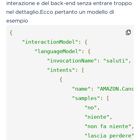
interazione e del back-end senza entrare troppo
nel dettaglio.
Ecco pertanto un modello di
esempio
{
"interactionModel"
:
{
"languageModel"
:
{
"invocationName"
:
"saluti"
,
"intents"
:
[
{
"name"
:
"AMAZON.Cance
"samples"
:
[
"no"
,
"niente"
,
"non fa niente"
,
"lascia perdere"
,