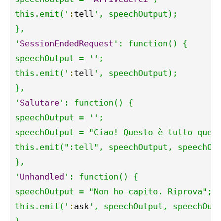
this.emit('
:
tell
', speechOutput);

},

'
SessionEndedRequest
': function() {

speechOutput = '';

this.emit('
:
tell
', speechOutput);

'
Salutare
': function() {
speechOutput = '';
speechOutput = "Ciao! Questo è tutto quel
this.emit(":tell", speechOutput, speechOu
},
'
Unhandled
': function() {

speechOutput = "Non ho capito. Riprova";

this.emit('
:
ask
', speechOutput, speechOutp
}
