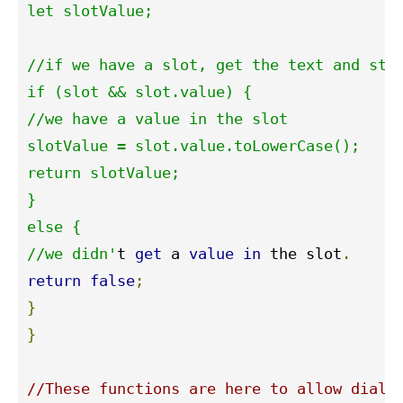
let slotValue;

//if we have a slot, get the text and stor
if (slot && slot.value) {

//we have a value in the slot

slotValue = slot.value.toLowerCase();

return slotValue;

}

else {

//we didn'
t 
get
 a 
value
in
 the slot
.
return
false
;
}
}
//These functions are here to allow dialo