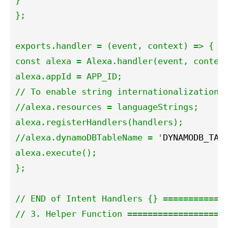
};

exports.handler = (event, context) => {

const alexa = Alexa.handler(event, context
alexa.appId = APP_ID;

// To enable string internationalization (
//alexa.resources = languageStrings;

alexa.registerHandlers(handlers);

//alexa.dynamoDBTableName = '
DYNAMODB_TAB
alexa.execute();

};

// END of Intent Handlers {} =============
// 3. Helper Function ====================