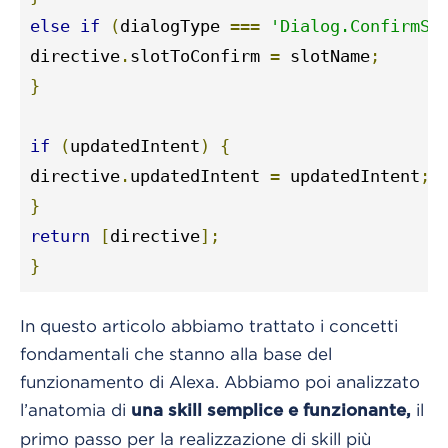
else
if
(
dialogType 
===
'Dialog.ConfirmSl
directive
.
slotToConfirm 
=
 slotName
;
}
if
(
updatedIntent
)
{
directive
.
updatedIntent 
=
 updatedIntent
;
}
return
[
directive
];
}
In questo articolo abbiamo trattato i concetti
fondamentali che stanno alla base del
funzionamento di Alexa. Abbiamo poi analizzato
l’anatomia di
il
una skill semplice e funzionante,
primo passo per la realizzazione di skill più