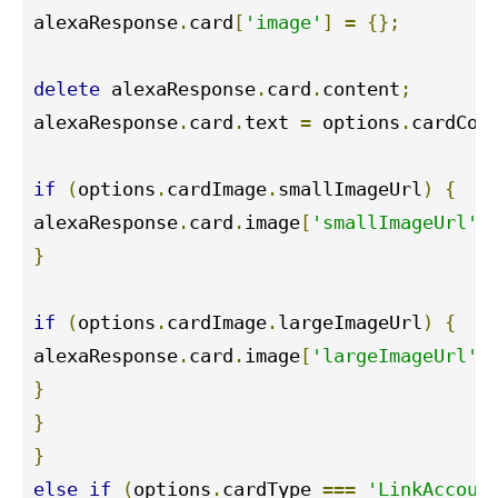
alexaResponse
.
card
[
'image'
]
=
{};
delete
 alexaResponse
.
card
.
content
;
alexaResponse
.
card
.
text 
=
 options
.
cardCon
if
(
options
.
cardImage
.
smallImageUrl
)
{
alexaResponse
.
card
.
image
[
'smallImageUrl'
]
}
if
(
options
.
cardImage
.
largeImageUrl
)
{
alexaResponse
.
card
.
image
[
'largeImageUrl'
]
}
}
}
else
if
(
options
.
cardType 
===
'LinkAccoun