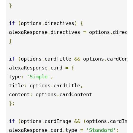
}
if
(
options
.
directives
)
{
alexaResponse
.
directives 
=
 options
.
direct
}
if
(
options
.
cardTitle 
&&
 options
.
cardCont
alexaResponse
.
card 
=
{
type
:
'Simple'
,
title
:
 options
.
cardTitle
,
content
:
 options
.
};
if
(
options
.
cardImage 
&&
(
options
.
cardIma
alexaResponse
.
card
.
type 
=
'Standard'
;