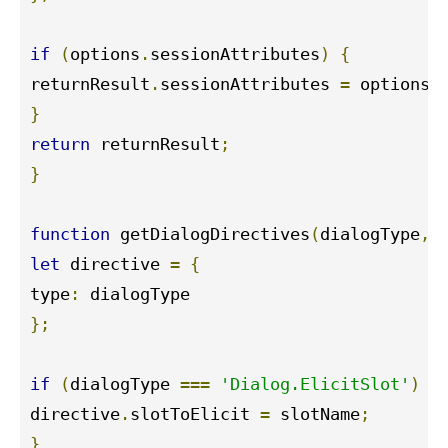
if
(
options
.
sessionAttributes
)
{
returnResult
.
sessionAttributes 
=
 options
.
}
return
 returnResult
;
}
function
 getDialogDirectives
(
dialogType
,
 
let
 directive 
=
{
type
:
};
if
(
dialogType 
===
'Dialog.ElicitSlot'
)
{
directive
.
slotToElicit 
=
 slotName
;
}