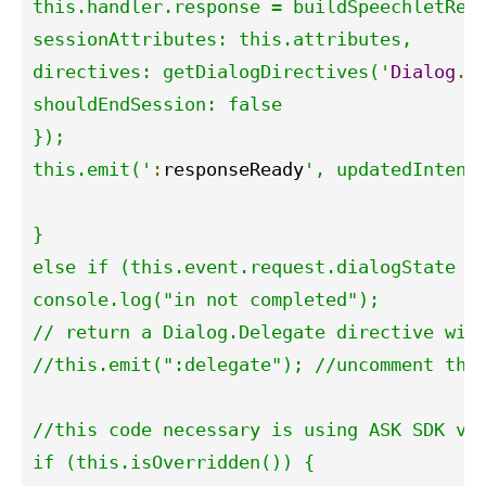
this.handler.response = buildSpeechletResp
sessionAttributes: this.attributes,

directives: getDialogDirectives('
Dialog
.
D
shouldEndSession: false

});

this.emit('
:
responseReady
', updatedIntent)
}

else if (this.event.request.dialogState !=
console.log("in not completed");

// return a Dialog.Delegate directive with
//this.emit(":delegate"); //uncomment this
//this code necessary is using ASK SDK ver
if (this.isOverridden()) {
