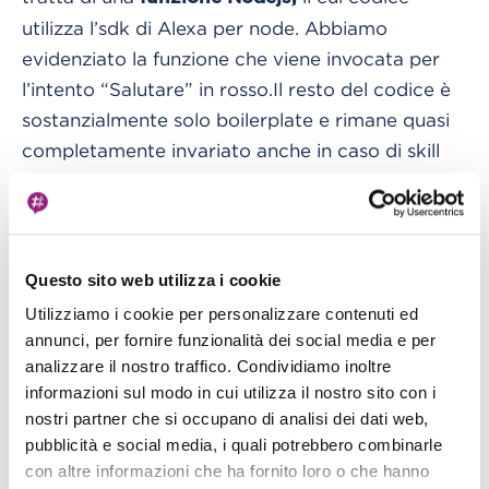
utilizza l’sdk di Alexa per node. Abbiamo
evidenziato la funzione che viene invocata per
l’intento “Salutare” in rosso.
Il resto del codice è
sostanzialmente solo boilerplate e rimane quasi
completamente invariato anche in caso di skill
più complesse.
let
 speechOutput
;
let
 reprompt
;
Questo sito web utilizza i cookie
let
 welcomeOutput 
=
"Benvenuto in 'Ciao' 
Utilizziamo i cookie per personalizzare contenuti ed
let
 welcomeReprompt 
=
"puoi solo dire 'ci
annunci, per fornire funzionalità dei social media e per
analizzare il nostro traffico. Condividiamo inoltre
"use strict"
;
informazioni sul modo in cui utilizza il nostro sito con i
const
Alexa
=
require
(
'alexa-sdk'
);
nostri partner che si occupano di analisi dei dati web,
pubblicità e social media, i quali potrebbero combinarle
const
 APP_ID 
=
undefined
;
con altre informazioni che ha fornito loro o che hanno
speechOutput 
=
''
;