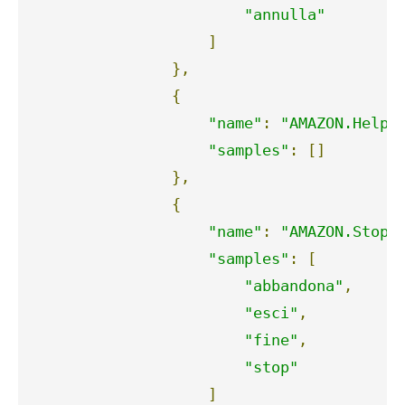
"annulla"
]
},
{
"name"
:
"AMAZON.HelpI
"samples"
:
[]
},
{
"name"
:
"AMAZON.StopI
"samples"
:
[
"abbandona"
,
"esci"
,
"fine"
,
"stop"
]