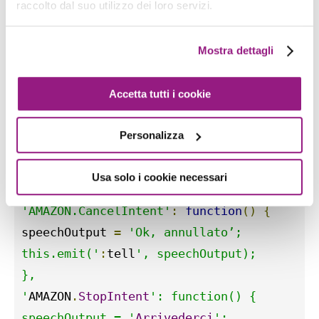
raccolto dal suo utilizzo dei loro servizi.
const
 handlers 
=
{
'LaunchRequest'
:
function
()
{
Mostra dettagli
this
.
emit
(
':ask'
,
 welcomeOutput
,
 welcomeR
},
Accetta tutti i cookie
'AMAZON.HelpIntent'
:
function
()
{
speechOutput 
=
'Placeholder response for 
Personalizza
reprompt 
=
''
;
this
.
emit
(
':ask'
,
 speechOutput
,
 reprompt
)
Usa solo i cookie necessari
},
'AMAZON.CancelIntent'
:
function
()
{
speechOutput 
=
'Ok, annullato’;

this.emit('
:
tell
', speechOutput);

},

'
AMAZON
.
StopIntent
': function() {

speechOutput = '
Arrivederci
';
