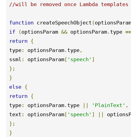
//will be removed once Lambda templates a
function
 createSpeechObject
(
optionsParam
)
if
(
optionsParam 
&&
 optionsParam
.
type 
===
return
{
type
:
 optionsParam
.
type
,
ssml
:
 optionsParam
[
'speech'
]
};
}
else
{
return
{
type
:
 optionsParam
.
type 
||
'PlainText'
,
text
:
 optionsParam
[
'speech'
]
||
};
}