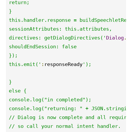
return;

}

this.handler.response = buildSpeechletResp
sessionAttributes: this.attributes,

directives: getDialogDirectives('
Dialog
.
D
shouldEndSession: false

});

this.emit('
:
responseReady
');

}

else {

console.log("in completed");

console.log("returning: " + JSON.stringify
// Dialog is now complete and all required
// so call your normal intent handler.
