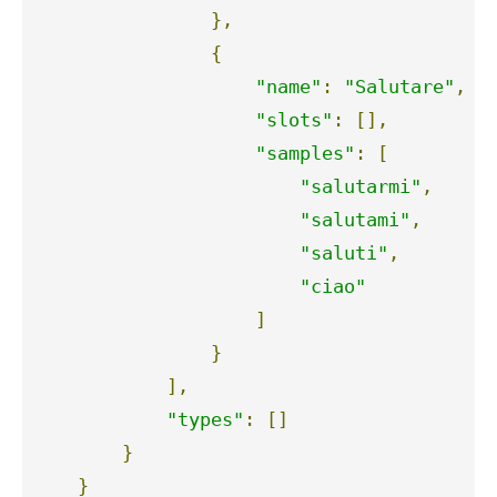
},
{
"name"
:
"Salutare"
,
"slots"
:
[],
"samples"
:
[
"salutarmi"
,
"salutami"
,
"saluti"
,
"ciao"
]
}
],
"types"
:
[]
}
}