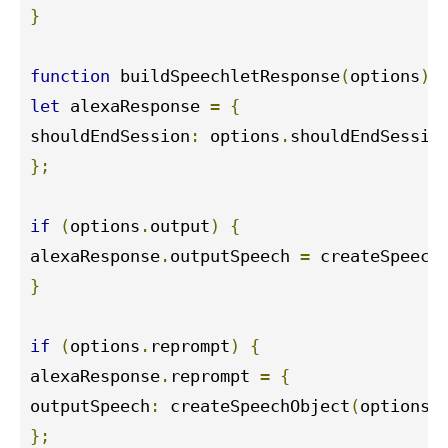
}
function
 buildSpeechletResponse
(
options
)
let
 alexaResponse 
=
{
shouldEndSession
:
 options
.
};
if
(
options
.
output
)
{
alexaResponse
.
outputSpeech 
=
 createSpeech
}
if
(
options
.
reprompt
)
{
alexaResponse
.
reprompt 
=
{
outputSpeech
:
 createSpeechObject
(
options
.
};