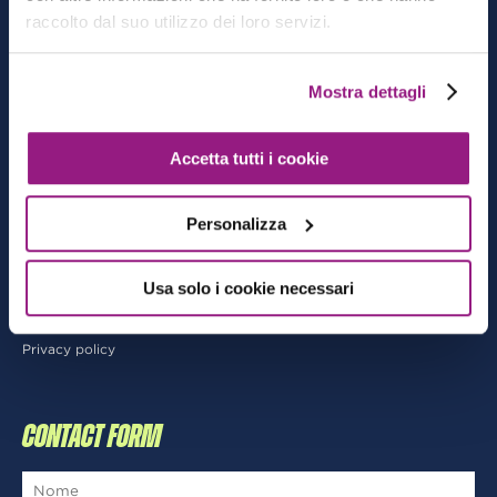
CATEGORIE
raccolto dal suo utilizzo dei loro servizi.
Architecting
Mostra dettagli
Cloud-native Development
DevOps
Data & Analytics
Accetta tutti i cookie
AI/ML
Personalizza
MORE
Usa solo i cookie necessari
Archivio
Privacy policy
CONTACT FORM