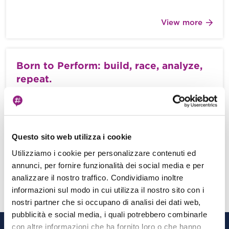
View more
Born to Perform: build, race, analyze,
repeat.
P. Di Ciaula - M. Agati - 21 Ottobre 2022
Uno dei temi che più ci hanno appassionato negli
ultimi anni è sicuramente quello dell’estrazione del
valore dal dato. Complice […]
Questo sito web utilizza i cookie
Utilizziamo i cookie per personalizzare contenuti ed
annunci, per fornire funzionalità dei social media e per
View more
analizzare il nostro traffico. Condividiamo inoltre
informazioni sul modo in cui utilizza il nostro sito con i
nostri partner che si occupano di analisi dei dati web,
pubblicità e social media, i quali potrebbero combinarle
con altre informazioni che ha fornito loro o che hanno