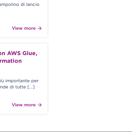
ampolino di lancio
View more
on AWS Glue,
rmation
più importante per
ende di tutte […]
View more