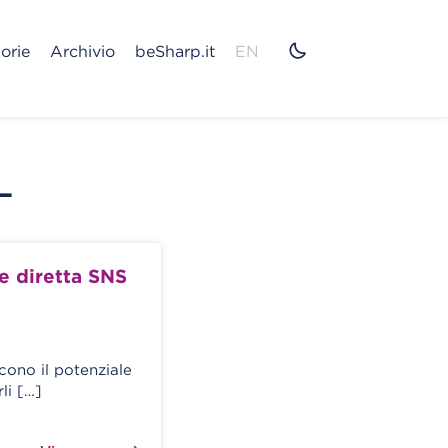
orie
Archivio
beSharp.it
EN
L
e diretta SNS
cono il potenziale
rli […]