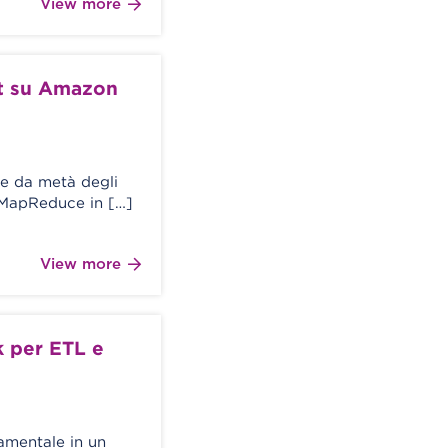
View more
t su Amazon
re da metà degli
 MapReduce in […]
View more
 per ETL e
amentale in un